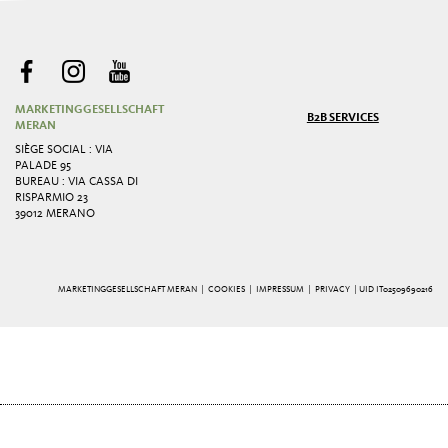
MARKETINGGESELLSCHAFT
B2B SERVICES
MERAN
SIÈGE SOCIAL : VIA
PALADE 95
BUREAU : VIA CASSA DI
RISPARMIO 23
39012 MERANO
MARKETINGGESELLSCHAFT MERAN |
COOKIES
|
IMPRESSUM
|
PRIVACY
| UID IT02509690216