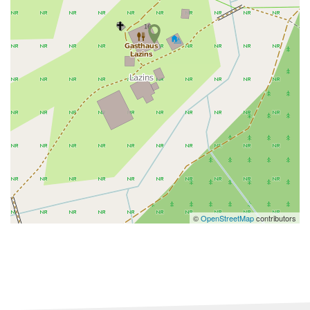
©
OpenStreetMap
contributors