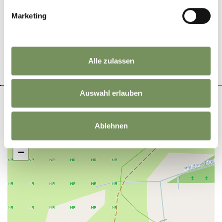
Marketing
LE CONTENU VOUS A-T-IL ÉTÉ UTILE?
OUI
NO
Alle zulassen
Auswahl erlauben
Ablehnen
+
−