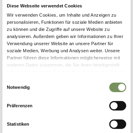
Diese Webseite verwendet Cookies
Wir verwenden Cookies, um Inhalte und Anzeigen zu
Categories
(100 )
personalisieren, Funktionen für soziale Medien anbieten
Gasthaus
zu können und die Zugriffe auf unsere Website zu
Credit card
analysieren. Außerdem geben wir Informationen zu Ihrer
Bank card/Maestro
Verwendung unserer Website an unsere Partner für
soziale Medien, Werbung und Analysen weiter. Unsere
Partner führen diese Informationen möglicherweise mit
weiteren Daten zusammen, die Sie ihnen bereitgestellt
Contact
haben oder die sie im Rahmen Ihrer Nutzung der Dienste
39013
gesammelt haben.
Einwilligungsauswahl
Notwendig
gasthauslazins@gmail.com
www.lazinshof.com
T
+39 0473 424482
Präferenzen
Statistiken