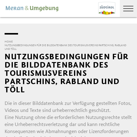
HOME
NUTZUNGSBEDINGUNGEN FÜR DIE BILDDATENBANK DES TOURISMUSVEREINS PARTSCHINS, RABLAND
UND TÖLL
NUTZUNGSBEDINGUNGEN FÜR
DIE BILDDATENBANK DES
TOURISMUSVEREINS
PARTSCHINS, RABLAND UND
TÖLL
Die in dieser Bilddatenbank zur Verfügung gestellten Fotos,
Videos und Texte sind urheberrechtlich geschützt.
Eine Nutzung ohne die erforderlichen Nutzungsrechte stellt
eine Urheberrechtsverletzung dar und kann rechtliche
Konsequenzen wie Abmahnungen oder Lizenzforderungen