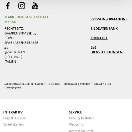
MARKETINGGESELLSCHAFT
PRESSE
INFORMATIONEN
MERAN
RECHTSSITZ:
BILDDATENBANK
GAMPENSTRASSE 95
BÜRO:
KONTAKTE
SPARKASSENSTRASSE 2
3
B2B
39012 MERAN
DIENSTLEISTUNGEN
(SÜDTIROL)
ITALIEN
MARKETINGGESELLSCHAFT MERAN |
COOKIES
|
IMPRESSUM
|
PRIVACY
|
SITEMAP
| UID
IT02509690216
INTERAKTIV
SERVICE
Lage & Anreise
Katalog bestellen
Vorteilskarten
Webcams
Interaktive Karte