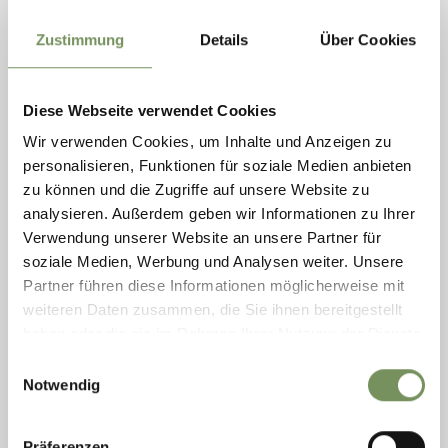
Bilder angegeben. Eine Nutzung ohne Urheberangabe ist
Zustimmung
Details
Über Cookies
nicht zulässig.
Unzulässige Nutzungen
Die folgenden Verwendungen sind ausdrücklich untersagt:
Diese Webseite verwendet Cookies
• Nutzung der Medien für kommerzielle Produkte (z. B.
Wir verwenden Cookies, um Inhalte und Anzeigen zu
Postkarten, Kalender, Titelbilder von Büchern oder
personalisieren, Funktionen für soziale Medien anbieten
Produktverpackungen)
zu können und die Zugriffe auf unsere Website zu
• Politische oder werbliche Nutzung (z. B. Wahlwerbung)
analysieren. Außerdem geben wir Informationen zu Ihrer
• Veränderung, Bearbeitung oder Verfremdung der Medien
Verwendung unserer Website an unsere Partner für
ohne ausdrückliche Zustimmung
soziale Medien, Werbung und Analysen weiter. Unsere
• Veröffentlichung oder Weitergabe an Dritte
Partner führen diese Informationen möglicherweise mit
• Nutzung im Zusammenhang mit diskriminierenden,
weiteren Daten zusammen, die Sie ihnen bereitgestellt
pornografischen oder gesetzeswidrigen Inhalten
haben oder die sie im Rahmen Ihrer Nutzung der Dienste
• Archivierung auf externen Plattformen oder Servern
gesammelt haben.
Eine darüberhinausgehende Nutzung ist nur mit
Einwilligungsauswahl
Notwendig
schriftlicher Genehmigung des Tourismusvereins Partschins
mit Rabland und Töll, bzw. der jeweiligen Rechteinhaber
zulässig.
Präferenzen