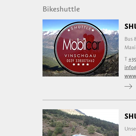
Bikeshuttle
SH
Bus &
Maxim
T
+39
info
www.
SH
Unse