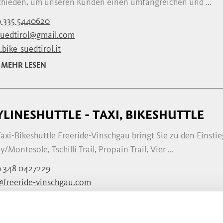
chieden, um unseren Kunden einen umfangreichen und ...
 335 5440620
suedtirol@gmail.com
bike-suedtirol.it
MEHR LESEN
YLINESHUTTLE - TAXI, BIKESHUTTLE
axi-Bikeshuttle Freeride-Vinschgau bringt Sie zu den Einsti
/Montesole, Tschilli Trail, Propain Trail, Vier ...
9 348 0427229
@freeride-vinschgau.com
freeride-vinschgau.com
MEHR LESEN