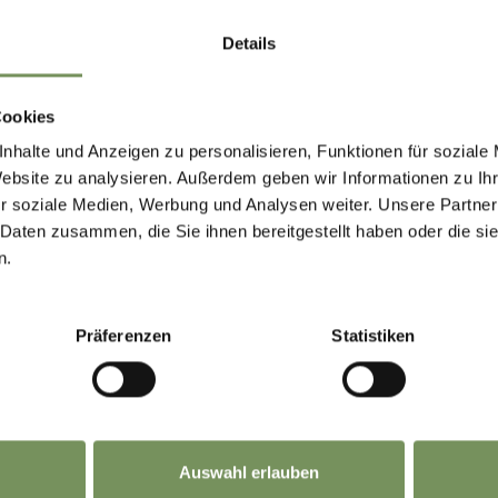
Details
NSCHGAU -SHUTTLE
Cookies
ersönlicher Mietwagen mit Fahrer für den Vinschgau und Südt
nhalte und Anzeigen zu personalisieren, Funktionen für soziale
s-Ausflüge, Zubringerdienste, Einzelfahrten uvm.
Website zu analysieren. Außerdem geben wir Informationen zu I
r soziale Medien, Werbung und Analysen weiter. Unsere Partner
 335 6828514
 Daten zusammen, die Sie ihnen bereitgestellt haben oder die s
@vinschgau-shuttle.it
n.
MEHR LESEN
Präferenzen
Statistiken
Auswahl erlauben