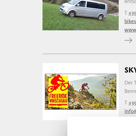
ents
T
+39
bike
www.
SK
Der T
Benny
T
+3
info
www.