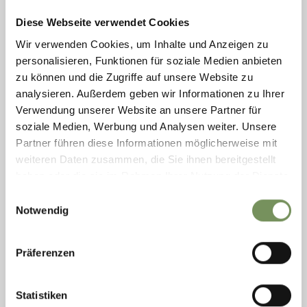
MEHR LESEN
Diese Webseite verwendet Cookies
Wir verwenden Cookies, um Inhalte und Anzeigen zu
personalisieren, Funktionen für soziale Medien anbieten
MEHR LESEN
zu können und die Zugriffe auf unsere Website zu
analysieren. Außerdem geben wir Informationen zu Ihrer
Verwendung unserer Website an unsere Partner für
MEHR LESEN
soziale Medien, Werbung und Analysen weiter. Unsere
Partner führen diese Informationen möglicherweise mit
weiteren Daten zusammen, die Sie ihnen bereitgestellt
haben oder die sie im Rahmen Ihrer Nutzung der Dienste
MEHR LESEN
gesammelt haben.
Einwilligungsauswahl
Notwendig
MEHR LESEN
Präferenzen
«
‹
1
2
›
»
Statistiken