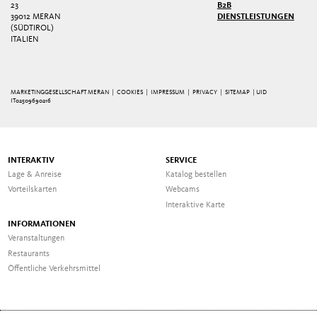
3
B2B
39012 MERAN
DIENSTLEISTUNGEN
(SÜDTIROL)
ITALIEN
MARKETINGGESELLSCHAFT MERAN |
COOKIES
|
IMPRESSUM
|
PRIVACY
|
SITEMAP
| UID
IT02509690216
INTERAKTIV
SERVICE
Lage & Anreise
Katalog bestellen
Vorteilskarten
Webcams
Interaktive Karte
INFORMATIONEN
Veranstaltungen
Restaurants
Öffentliche Verkehrsmittel