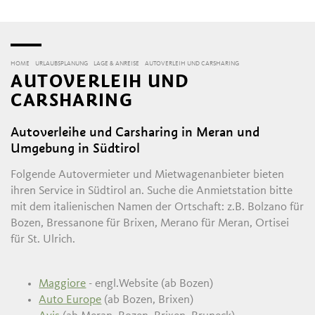
HOME
URLAUBSPLANUNG
LAGE & ANREISE
AUTOVERLEIH UND CARSHARING
AUTOVERLEIH UND
CARSHARING
Autoverleihe und Carsharing in Meran und
Umgebung in Südtirol
Folgende Autovermieter und Mietwagenanbieter bieten
ihren Service in Südtirol an. Suche die Anmietstation bitte
mit dem italienischen Namen der Ortschaft: z.B. Bolzano für
Bozen, Bressanone für Brixen, Merano für Meran, Ortisei
für St. Ulrich.
Maggiore
- engl.Website (ab Bozen)
Auto Europe
(ab Bozen, Brixen)