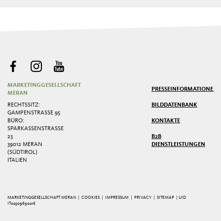
MARKETINGGESELLSCHAFT
PRESSE
INFORMATIONEN
MERAN
RECHTSSITZ:
BILDDATENBANK
GAMPENSTRASSE 95
BÜRO:
KONTAKTE
SPARKASSENSTRASSE 2
3
B2B
39012 MERAN
DIENSTLEISTUNGEN
(SÜDTIROL)
ITALIEN
MARKETINGGESELLSCHAFT MERAN |
COOKIES
|
IMPRESSUM
|
PRIVACY
|
SITEMAP
| UID
IT02509690216