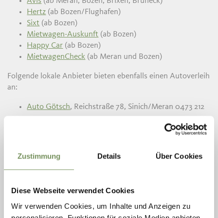
Avis
(ab Meran, Bozen, Brixen, Bruneck)
Hertz
(ab Bozen/Flughafen)
Sixt
(ab Bozen)
Mietwagen-Auskunft
(ab Bozen)
Happy Car
(ab Bozen)
MietwagenCheck
(ab Meran und Bozen)
Folgende lokale Anbieter bieten ebenfalls einen Autoverleih
an:
Auto Götsch
, Reichstraße 78, Sinich/Meran 0473 212
219
Sportgarage
, Max-Valier-Straße 7, Meran 0473 273 300
Zustimmung
Details
Über Cookies
Tipp:
Achte von November bis April auf entsprechende
Winterbereifung und führe Schneeketten mit.
Diese Webseite verwendet Cookies
Die App
Shuttle Finder
ermöglicht es, schnell und
unkompliziert einen Shuttle in ganz Südtirol zu finden.
Wir verwenden Cookies, um Inhalte und Anzeigen zu
personalisieren, Funktionen für soziale Medien anbieten