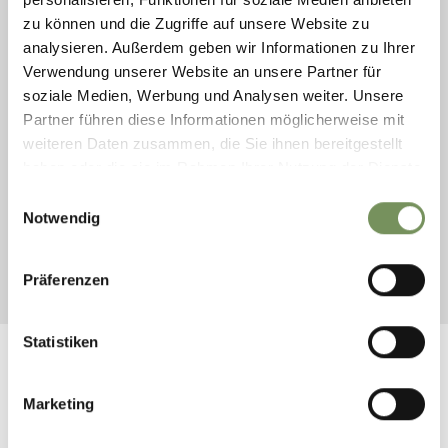
Carsharing
zu können und die Zugriffe auf unsere Website zu
Durch eine Kooperation mit der Deutschen Bahn (Flinkster)
analysieren. Außerdem geben wir Informationen zu Ihrer
und somit auch mit all deren Partnern, können all jene, die
Verwendung unserer Website an unsere Partner für
bereits bei einem dieser Carsharing-Anbieter registriert
soziale Medien, Werbung und Analysen weiter. Unsere
sind, die Carsharing-Fahrzeuge in Südtirol nutzen und
Partner führen diese Informationen möglicherweise mit
autonom buchen. Neueinschreibungen können nach
weiteren Daten zusammen, die Sie ihnen bereitgestellt
Terminvereinbarung in einem Car Sharing Infopoint getätigt
haben oder die sie im Rahmen Ihrer Nutzung der Dienste
werden. Die Rechnung wird vom jeweiligen Anbieter
gesammelt haben.
Einwilligungsauswahl
ausgestellt.
Notwendig
Weitere Informationen:
www.carsharing.bz.it
oder
unter
www.greenmobility.bz.it
Präferenzen
Statistiken
Marketing
WAR DER INHALT FÜR DICH HILFREICH?