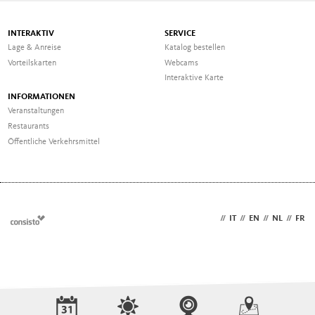
INTERAKTIV
SERVICE
Lage & Anreise
Katalog bestellen
Vorteilskarten
Webcams
Interaktive Karte
INFORMATIONEN
Veranstaltungen
Restaurants
Öffentliche Verkehrsmittel
DE
//
IT
//
EN
//
NL
//
FR