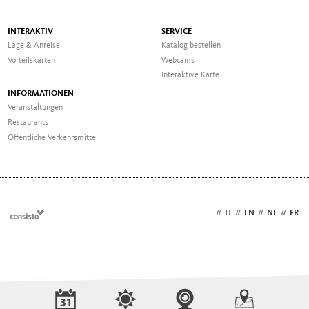
INTERAKTIV
SERVICE
Lage & Anreise
Katalog bestellen
Vorteilskarten
Webcams
Interaktive Karte
INFORMATIONEN
Veranstaltungen
Restaurants
Öffentliche Verkehrsmittel
DE
//
IT
//
EN
//
NL
//
FR