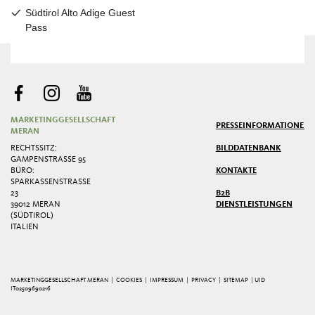
MARKETINGGESELLSCHAFT
PRESSE
INFORMATIONEN
MERAN
RECHTSSITZ:
BILDDATENBANK
GAMPENSTRASSE 95
BÜRO:
KONTAKTE
SPARKASSENSTRASSE 2
3
B2B
39012 MERAN
DIENSTLEISTUNGEN
(SÜDTIROL)
ITALIEN
MARKETINGGESELLSCHAFT MERAN |
COOKIES
|
IMPRESSUM
|
PRIVACY
|
SITEMAP
| UID
IT02509690216