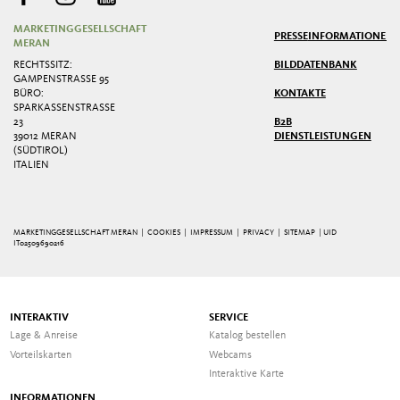
MARKETINGGESELLSCHAFT
PRESSE
INFORMATIONEN
MERAN
RECHTSSITZ:
BILDDATENBANK
GAMPENSTRASSE 95
BÜRO:
KONTAKTE
SPARKASSENSTRASSE 2
3
B2B
39012 MERAN
DIENSTLEISTUNGEN
(SÜDTIROL)
ITALIEN
MARKETINGGESELLSCHAFT MERAN |
COOKIES
|
IMPRESSUM
|
PRIVACY
|
SITEMAP
| UID
IT02509690216
INTERAKTIV
SERVICE
Lage & Anreise
Katalog bestellen
Vorteilskarten
Webcams
Interaktive Karte
INFORMATIONEN