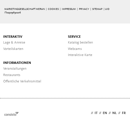
MARKETINGGESELLSCHAFT MERAN |
COOKIES
|
IMPRESSUM
|
PRIVACY
|
SITEMAP
| UID
IT02509690216
INTERAKTIV
SERVICE
Lage & Anreise
Katalog bestellen
Vorteilskarten
Webcams
Interaktive Karte
INFORMATIONEN
Veranstaltungen
Restaurants
Öffentliche Verkehrsmittel
DE
//
IT
//
EN
//
NL
//
FR