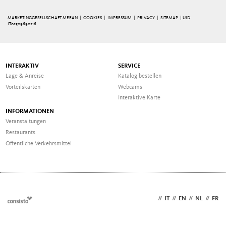
MARKETINGGESELLSCHAFT MERAN |
COOKIES
|
IMPRESSUM
|
PRIVACY
|
SITEMAP
| UID
IT02509690216
INTERAKTIV
SERVICE
Lage & Anreise
Katalog bestellen
Vorteilskarten
Webcams
Interaktive Karte
INFORMATIONEN
Veranstaltungen
Restaurants
Öffentliche Verkehrsmittel
DE
//
IT
//
EN
//
NL
//
FR