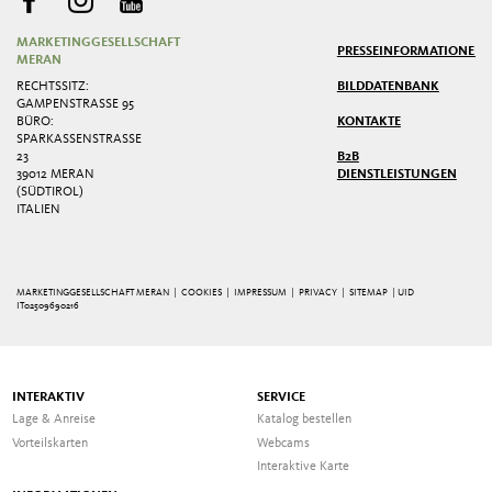
MARKETINGGESELLSCHAFT
PRESSE
INFORMATIONEN
MERAN
RECHTSSITZ:
BILDDATENBANK
GAMPENSTRASSE 95
BÜRO:
KONTAKTE
SPARKASSENSTRASSE 2
3
B2B
39012 MERAN
DIENSTLEISTUNGEN
(SÜDTIROL)
ITALIEN
MARKETINGGESELLSCHAFT MERAN |
COOKIES
|
IMPRESSUM
|
PRIVACY
|
SITEMAP
| UID
IT02509690216
INTERAKTIV
SERVICE
Lage & Anreise
Katalog bestellen
Vorteilskarten
Webcams
Interaktive Karte