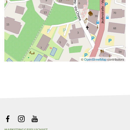
©
OpenStreetMap
contributors
MARKETINGGESELLSCHAFT