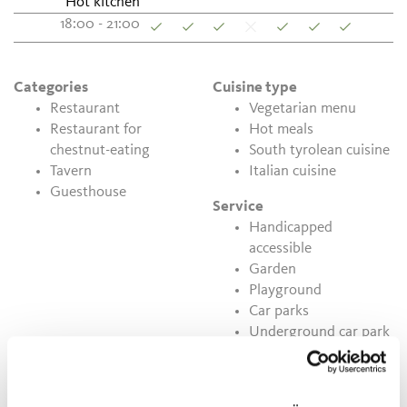
Hot kitchen
18:00 - 21:00
Categories
Cuisine type
Restaurant
Vegetarian menu
Restaurant for
Hot meals
chestnut-eating
South tyrolean cuisine
Tavern
Italian cuisine
Guesthouse
Service
Handicapped
accessible
Garden
Playground
Car parks
Underground car park
Free Wi-Fi
Dogs allowed
Beer garden