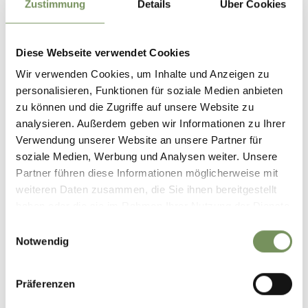
Zustimmung
Details
Über Cookies
Terrace
Diese Webseite verwendet Cookies
Contact
Oberwirtskeller Restaurant
Wir verwenden Cookies, um Inhalte und Anzeigen zu
Kirchweg 17
personalisieren, Funktionen für soziale Medien anbieten
39010
Riffian/Rifiano
zu können und die Zugriffe auf unsere Website zu
analysieren. Außerdem geben wir Informationen zu Ihrer
info@oberwirtshof.com
Verwendung unserer Website an unsere Partner für
www.oberwirtshof.com
soziale Medien, Werbung und Analysen weiter. Unsere
T
+39 0473 241011
Partner führen diese Informationen möglicherweise mit
weiteren Daten zusammen, die Sie ihnen bereitgestellt
haben oder die sie im Rahmen Ihrer Nutzung der Dienste
gesammelt haben.
Einwilligungsauswahl
Notwendig
DID YOU FIND THIS CONTENT HELPFUL?
Präferenzen
YES
NO