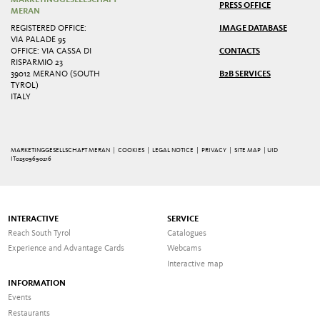
PRESS OFFICE
MERAN
REGISTERED OFFICE:
IMAGE DATABASE
VIA PALADE 95
OFFICE: VIA CASSA DI
CONTACTS
RISPARMIO 23
39012 MERANO (SOUTH
B2B SERVICES
TYROL)
ITALY
MARKETINGGESELLSCHAFT MERAN |
COOKIES
|
LEGAL NOTICE
|
PRIVACY
|
SITE MAP
| UID
IT02509690216
INTERACTIVE
SERVICE
Reach South Tyrol
Catalogues
Experience and Advantage Cards
Webcams
Interactive map
INFORMATION
Events
Restaurants