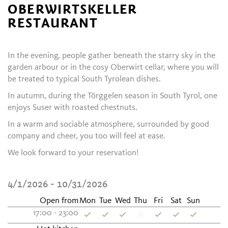
OBERWIRTSKELLER
RESTAURANT
In the evening, people gather beneath the starry sky in the
garden arbour or in the cosy Oberwirt cellar, where you will
be treated to typical South Tyrolean dishes.
In autumn, during the Törggelen season in South Tyrol, one
enjoys Suser with roasted chestnuts.
In a warm and sociable atmosphere, surrounded by good
company and cheer, you too will feel at ease.
We look forward to your reservation!
4/1/2026 - 10/31/2026
Open from
Mon
Tue
Wed
Thu
Fri
Sat
Sun
17:00 - 23:00