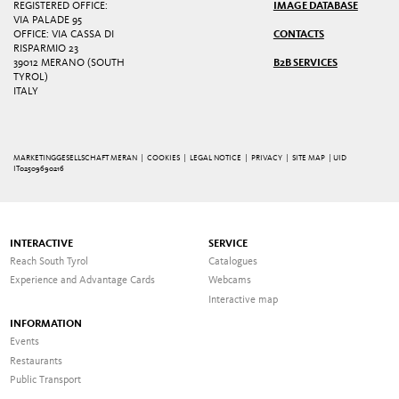
REGISTERED OFFICE:
IMAGE DATABASE
VIA PALADE 95
OFFICE: VIA CASSA DI
CONTACTS
RISPARMIO 23
39012 MERANO (SOUTH
B2B SERVICES
TYROL)
ITALY
MARKETINGGESELLSCHAFT MERAN |
COOKIES
|
LEGAL NOTICE
|
PRIVACY
|
SITE MAP
| UID
IT02509690216
INTERACTIVE
SERVICE
Reach South Tyrol
Catalogues
Experience and Advantage Cards
Webcams
Interactive map
INFORMATION
Events
Restaurants
Public Transport