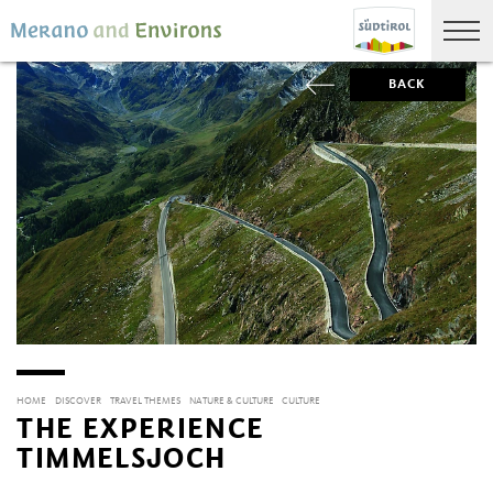
BACK
HOME
DISCOVER
TRAVEL THEMES
NATURE & CULTURE
CULTURE
THE EXPERIENCE
TIMMELSJOCH