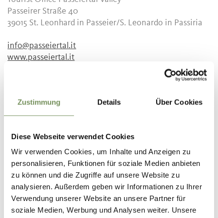
Passeirer Straße 40
39015
St. Leonhard in Passeier/S. Leonardo in Passiria
info@passeiertal.it
www.passeiertal.it
T
+39 0473 656188
Recommended period
Zustimmung
Details
Über Cookies
June, July, August, September, October
Diese Webseite verwendet Cookies
Wir verwenden Cookies, um Inhalte und Anzeigen zu
personalisieren, Funktionen für soziale Medien anbieten
DID YOU FIND THIS CONTENT HELPFUL?
zu können und die Zugriffe auf unsere Website zu
YES
NO
analysieren. Außerdem geben wir Informationen zu Ihrer
Verwendung unserer Website an unsere Partner für
soziale Medien, Werbung und Analysen weiter. Unsere