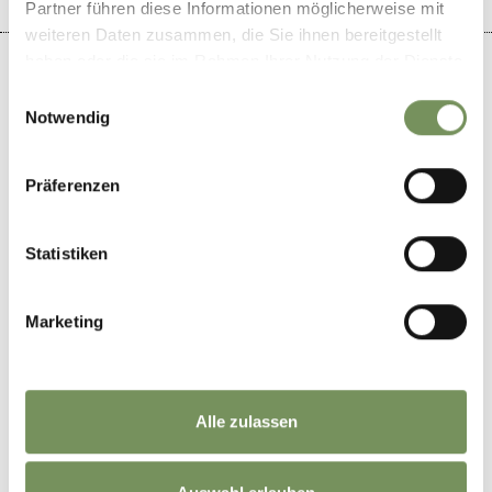
Partner führen diese Informationen möglicherweise mit
weiteren Daten zusammen, die Sie ihnen bereitgestellt
haben oder die sie im Rahmen Ihrer Nutzung der Dienste
gesammelt haben.
Einwilligungsauswahl
Notwendig
+
−
Präferenzen
Statistiken
Marketing
Alle zulassen