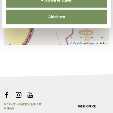
Auswahl erlauben
Ablehnen
©
OpenStreetMap
contributors
MARKETINGGESELLSCHAFT
PRESS OFFICE
MERAN