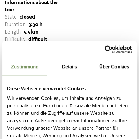
Informations about the
tour
State
closed
Duration
3:30 h
Length
5.5 km
Difficulty
difficult
Difference in height uphill
1294 hm
Highest point
3059 m
Zustimmung
Details
Über Cookies
Diese Webseite verwendet Cookies
DOWNLOAD GPX-FILE
Wir verwenden Cookies, um Inhalte und Anzeigen zu
Tourismusverein
personalisieren, Funktionen für soziale Medien anbieten
Passeiertal
zu können und die Zugriffe auf unsere Website zu
Passeirer Straße 40
analysieren. Außerdem geben wir Informationen zu Ihrer
39015 St. Leonhard in
Verwendung unserer Website an unsere Partner für
Passeier
soziale Medien, Werbung und Analysen weiter. Unsere