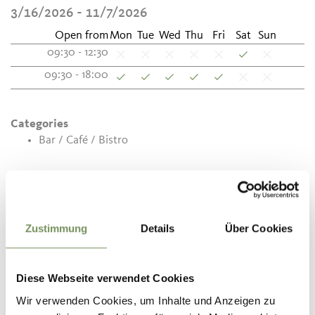
3/16/2026 - 11/7/2026
Open from
Mon
Tue
Wed
Thu
Fri
Sat
Sun
09:30 - 12:30
09:30 - 18:00
Categories
Bar / Café / Bistro
Contact
Marlene's Salotto
Via Scena 4
Zustimmung
Details
Über Cookies
39017
Scena/Schenna
info@marlenes.it
Diese Webseite verwendet Cookies
www.marlenes.it
Wir verwenden Cookies, um Inhalte und Anzeigen zu
T
+39 0473 945845