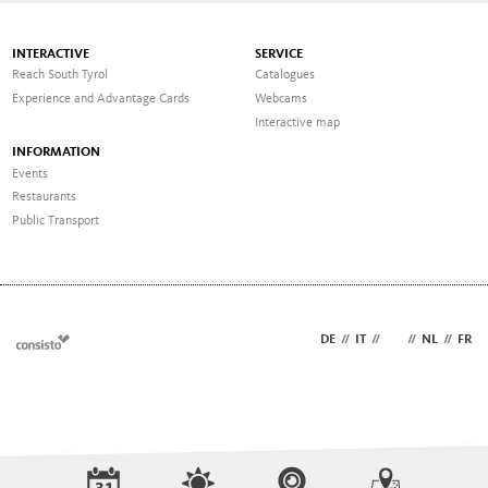
INTERACTIVE
SERVICE
Reach South Tyrol
Catalogues
Experience and Advantage Cards
Webcams
Interactive map
INFORMATION
Events
Restaurants
Public Transport
DE
//
IT
//
EN
//
NL
//
FR