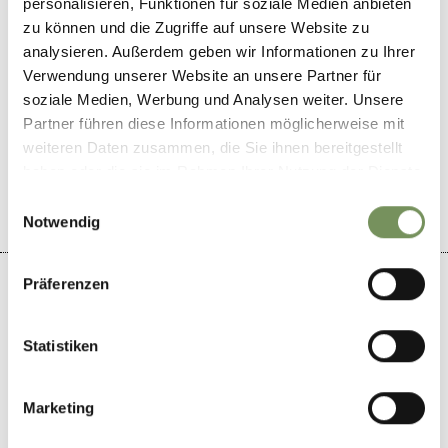
personalisieren, Funktionen für soziale Medien anbieten
zu können und die Zugriffe auf unsere Website zu
analysieren. Außerdem geben wir Informationen zu Ihrer
Verwendung unserer Website an unsere Partner für
soziale Medien, Werbung und Analysen weiter. Unsere
DID YOU FIND THIS CONTENT HELPFUL?
Partner führen diese Informationen möglicherweise mit
weiteren Daten zusammen, die Sie ihnen bereitgestellt
YES
NO
haben oder die sie im Rahmen Ihrer Nutzung der Dienste
gesammelt haben.
Einwilligungsauswahl
Notwendig
Präferenzen
Statistiken
+
−
Marketing