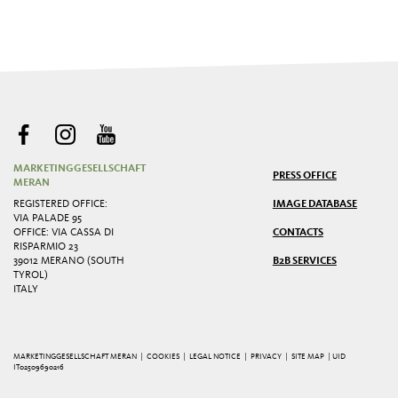
MARKETINGGESELLSCHAFT
PRESS OFFICE
MERAN
REGISTERED OFFICE:
IMAGE DATABASE
VIA PALADE 95
OFFICE: VIA CASSA DI
CONTACTS
RISPARMIO 23
39012 MERANO (SOUTH
B2B SERVICES
TYROL)
ITALY
MARKETINGGESELLSCHAFT MERAN |
COOKIES
|
LEGAL NOTICE
|
PRIVACY
|
SITE MAP
| UID
IT02509690216