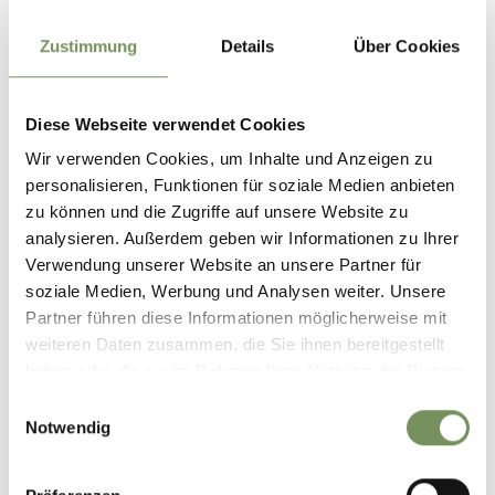
Cuisine type
Zustimmung
Details
Über Cookies
Hot meals
South tyrolean cuisine
Diese Webseite verwendet Cookies
Wir verwenden Cookies, um Inhalte und Anzeigen zu
Contact
personalisieren, Funktionen für soziale Medien anbieten
Florerhof
zu können und die Zugriffe auf unsere Website zu
St. Georgener-Straße 49
analysieren. Außerdem geben wir Informationen zu Ihrer
39017
Schenna
Verwendung unserer Website an unsere Partner für
soziale Medien, Werbung und Analysen weiter. Unsere
info@florerhof.com
Partner führen diese Informationen möglicherweise mit
www.florerhof.com
weiteren Daten zusammen, die Sie ihnen bereitgestellt
T
+39 324 7494980
haben oder die sie im Rahmen Ihrer Nutzung der Dienste
gesammelt haben.
Einwilligungsauswahl
Notwendig