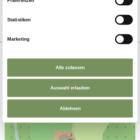
DID YOU FIND THIS CONTENT HELPFUL?
Präferenzen
YES
NO
Statistiken
Marketing
Alle zulassen
+
−
Auswahl erlauben
Ablehnen