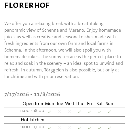
FLORERHOF
We offer you a relaxing break with a breathtaking
panoramic view of Schenna and Merano. Enjoy homemade
juices as well as creative and seasonal dishes made with
fresh ingredients from our own farm and local farms in
Schenna. In the afternoon, we will also spoil you with
homemade cakes. The sunny terrace is the perfect place to
relax and soak in the scenery – an ideal spot to unwind and
refresh! In autumn, Törggelen is also possible, but only at
lunchtime and with prior reservation.
7/17/2026 - 11/8/2026
Open from
Mon
Tue
Wed
Thu
Fri
Sat
Sun
11:00 - 18:00
Hot kitchen
11:00 - 17:00