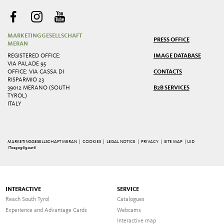
MARKETINGGESELLSCHAFT
PRESS OFFICE
MERAN
REGISTERED OFFICE:
IMAGE DATABASE
VIA PALADE 95
OFFICE: VIA CASSA DI
CONTACTS
RISPARMIO 23
39012 MERANO (SOUTH
B2B SERVICES
TYROL)
ITALY
MARKETINGGESELLSCHAFT MERAN |
COOKIES
|
LEGAL NOTICE
|
PRIVACY
|
SITE MAP
| UID
IT02509690216
INTERACTIVE
SERVICE
Reach South Tyrol
Catalogues
Experience and Advantage Cards
Webcams
Interactive map