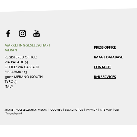
MARKETINGGESELLSCHAFT
PRESS OFFICE
MERAN
REGISTERED OFFICE:
IMAGE DATABASE
VIA PALADE 95
OFFICE: VIA CASSA DI
CONTACTS
RISPARMIO 23
39012 MERANO (SOUTH
B2B SERVICES
TYROL)
ITALY
MARKETINGGESELLSCHAFT MERAN |
COOKIES
|
LEGAL NOTICE
|
PRIVACY
|
SITE MAP
| UID
IT02509690216