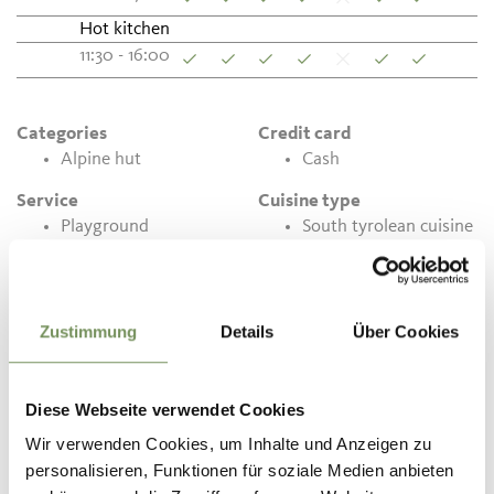
Hot kitchen
11:30 - 16:00
Categories
Credit card
Alpine hut
Cash
Service
Cuisine type
Playground
South tyrolean cuisine
Contact
St. Anna Pfistradalm Alp
Zustimmung
Details
Über Cookies
Walten
39015
St. Leonhard in Passeier/S. Leonardo in Passiria
Diese Webseite verwendet Cookies
T
+39 347 7096738
Wir verwenden Cookies, um Inhalte und Anzeigen zu
personalisieren, Funktionen für soziale Medien anbieten