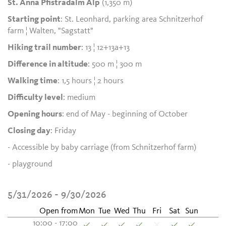
St. Anna Pfistradalm Alp
(1,350 m)
Starting point
: St. Leonhard, parking area Schnitzerhof
farm ¦ Walten, "Sagstatt"
Hiking trail number
: 13 ¦ 12+13a+13
Difference in altitude
: 500 m ¦ 300 m
Walking time
: 1,5 hours ¦ 2 hours
Difficulty level
: medium
Opening hours
: end of May - beginning of October
Closing day
: Friday
- Accessible by baby carriage (from Schnitzerhof farm)
- playground
5/31/2026 - 9/30/2026
Open from
Mon
Tue
Wed
Thu
Fri
Sat
Sun
10:00 - 17:00