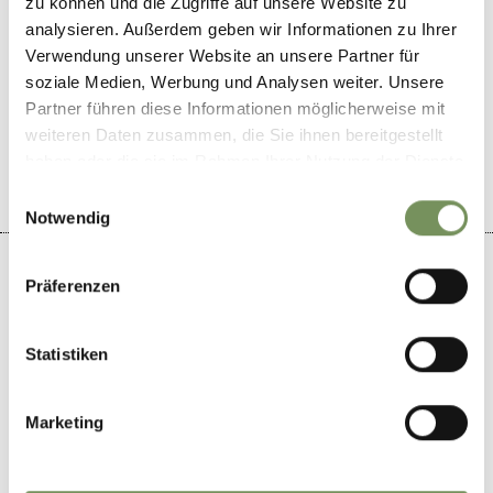
zu können und die Zugriffe auf unsere Website zu
analysieren. Außerdem geben wir Informationen zu Ihrer
Verwendung unserer Website an unsere Partner für
soziale Medien, Werbung und Analysen weiter. Unsere
DID YOU FIND THIS CONTENT HELPFUL?
Partner führen diese Informationen möglicherweise mit
YES
NO
weiteren Daten zusammen, die Sie ihnen bereitgestellt
haben oder die sie im Rahmen Ihrer Nutzung der Dienste
gesammelt haben.
Einwilligungsauswahl
Notwendig
Präferenzen
+
Statistiken
−
Marketing