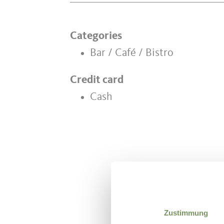
Categories
Bar / Café / Bistro
Credit card
Cash
DID YOU F
Zustimmung