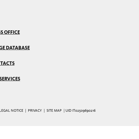
S OFFICE
GE DATABASE
TACTS
SERVICES
LEGAL NOTICE
|
PRIVACY
|
SITE MAP
| UID IT02509690216