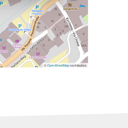
©
OpenStreetMap
contributors