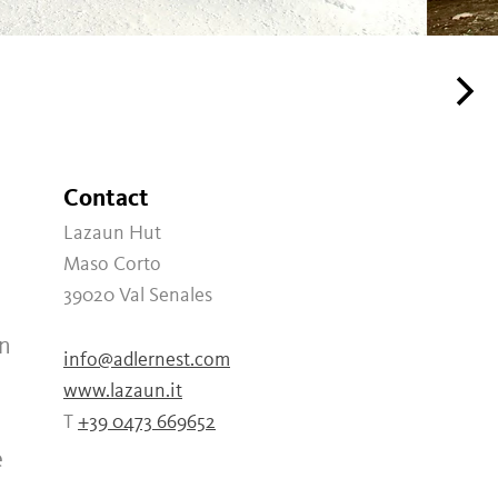
Contact
Lazaun Hut
Maso Corto
39020
Val Senales
un
info@adlernest.com
.
www.lazaun.it
,
T
+39 0473 669652
e