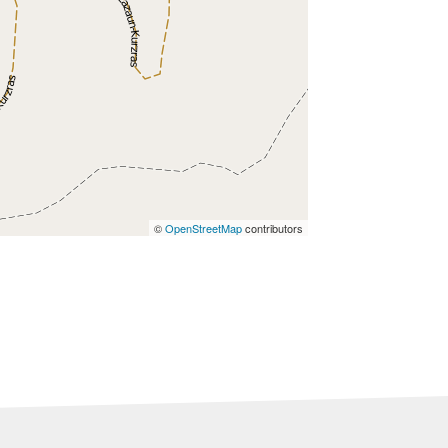
©
OpenStreetMap
contributors