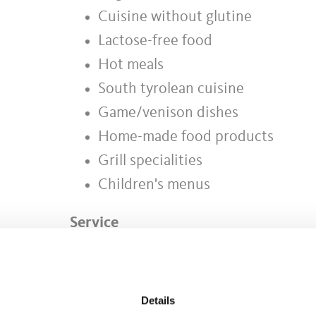
Cuisine without glutine
Lactose-free food
Hot meals
South tyrolean cuisine
Game/venison dishes
Home-made food products
Grill specialities
Children's menus
Service
Playground
Dogs allowed
Terrace
Details