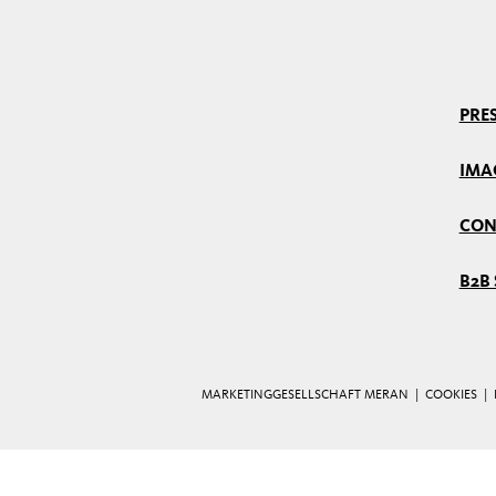
PRES
IMA
CON
B2B 
MARKETINGGESELLSCHAFT MERAN |
COOKIES
|