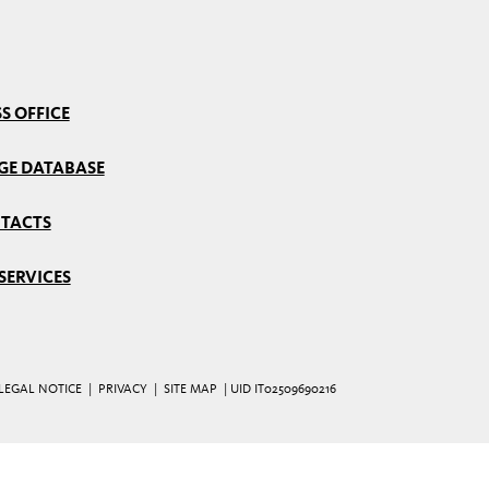
S OFFICE
GE DATABASE
TACTS
SERVICES
LEGAL NOTICE
|
PRIVACY
|
SITE MAP
| UID IT02509690216