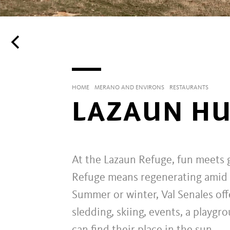
HOME
MERANO AND ENVIRONS
RESTAURANTS
LAZAUN H
At the Lazaun Refuge, fun meets 
Refuge means regenerating amid n
Summer or winter, Val Senales offe
sledding, skiing, events, a playgr