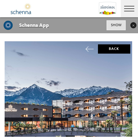
Schenna App
SHOW
BACK