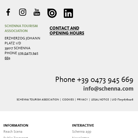
SCHENNA TOURISM
CONTACT AND
ASSOCIATION
OPENING HOURS
ERZHERZOG JOHANN
PLATZ 1/D
39017 SCHENNA
PHONE
+39 0473 945
669
Phone +39 0473 945 669
info@schenna.com
SCHENNA TOURISM ASSOCIATION |
COOKIES
|
PRIVACY
|
LEGAL NOTICE
| UID IT01516780218
INFORMATION
INTERACTIVE
Reach Scena
Schenna app