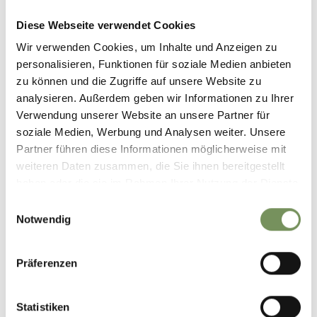
Delikatessen Pföstl
Diese Webseite verwendet Cookies
Registration required
Wir verwenden Cookies, um Inhalte und Anzeigen zu
No
personalisieren, Funktionen für soziale Medien anbieten
zu können und die Zugriffe auf unsere Website zu
Organizer
analysieren. Außerdem geben wir Informationen zu Ihrer
Tourist Association Scena
Verwendung unserer Website an unsere Partner für
soziale Medien, Werbung und Analysen weiter. Unsere
Partner führen diese Informationen möglicherweise mit
weiteren Daten zusammen, die Sie ihnen bereitgestellt
haben oder die sie im Rahmen Ihrer Nutzung der Dienste
gesammelt haben.
Einwilligungsauswahl
Notwendig
DID YOU FIND THIS CONTENT HELPFUL?
Präferenzen
YES
NO
Statistiken