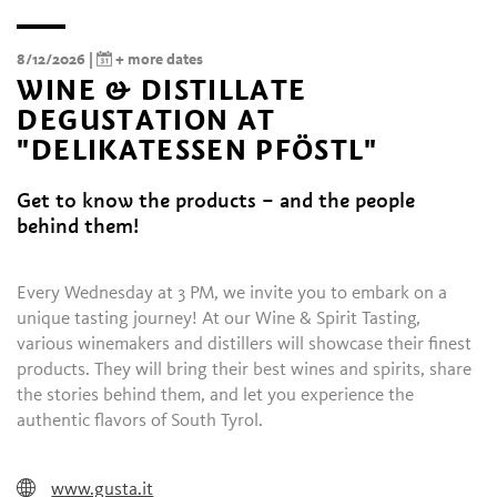
8/12/2026 |
+ more dates
WINE & DISTILLATE
DEGUSTATION AT
"DELIKATESSEN PFÖSTL"
Get to know the products – and the people
behind them!
Every Wednesday at 3 PM, we invite you to embark on a
unique tasting journey! At our Wine & Spirit Tasting,
various winemakers and distillers will showcase their finest
products. They will bring their best wines and spirits, share
the stories behind them, and let you experience the
authentic flavors of South Tyrol.
www.gusta.it