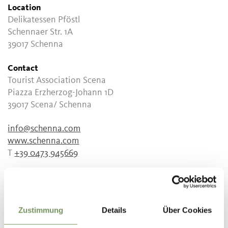
Location
Delikatessen Pföstl
Schennaer Str. 1A
39017 Schenna
Contact
Tourist Association Scena
Piazza Erzherzog-Johann 1D
39017 Scena/ Schenna
info@schenna.com
www.schenna.com
T
+39 0473 945669
info@gusta.it
www.gusta.it
T
+39 0473 945664
Zustimmung
Details
Über Cookies
Meeting point