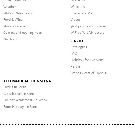
Public Transport
Newsletter
Weather
Webcams
Südtirol Guest Pass
Interactive Map
Food & Wine
Videos
Shops in Scena
360° panoramic pictures
Contact and opening hours
WiFree W-LAN access
Our team
SERVICE
Catalogues
FAQ
Holidays for Everyone
Partner
Scena Guests of Honour
ACCOMMODATION IN SCENA
Hotels in Scena
Guesthouses in Scena
Holiday Apartments in Scena
Farm Holidays in Scena