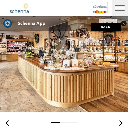
Schenna App
SHOW
BACK