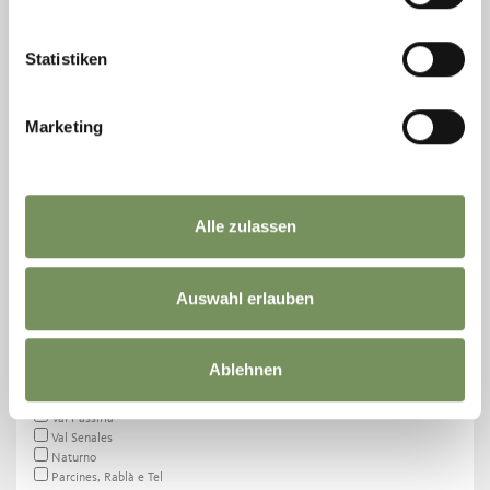
Statistiken
Marketing
LOCALITÉ
Lana et Environs
Hafling - Vöran - Meran 2000
Alle zulassen
Deutschnonsberg
Tesimo - Prissiano
Merano
Auswahl erlauben
Schenna
Dorf Tirol
Val d’Ultimo
Nalles
Ablehnen
Lagundo
Marlengo
Val Passiria
Val Senales
Naturno
Parcines, Rablà e Tel