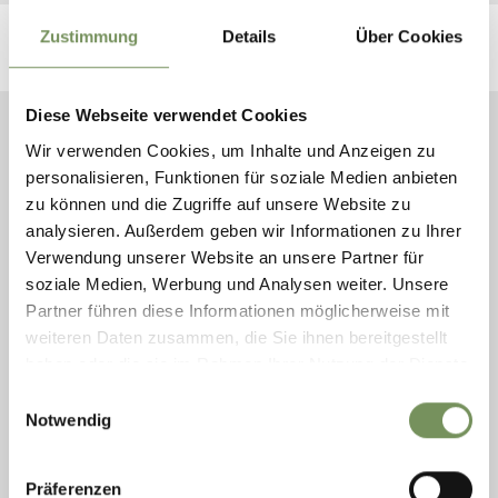
Zustimmung
Details
Über Cookies
Diese Webseite verwendet Cookies
Wir verwenden Cookies, um Inhalte und Anzeigen zu
personalisieren, Funktionen für soziale Medien anbieten
zu können und die Zugriffe auf unsere Website zu
PÉRIODE
analysieren. Außerdem geben wir Informationen zu Ihrer
Verwendung unserer Website an unsere Partner für
soziale Medien, Werbung und Analysen weiter. Unsere
Partner führen diese Informationen möglicherweise mit
weiteren Daten zusammen, die Sie ihnen bereitgestellt
CATÉGORIES
haben oder die sie im Rahmen Ihrer Nutzung der Dienste
gesammelt haben.
Einwilligungsauswahl
Notwendig
Präferenzen