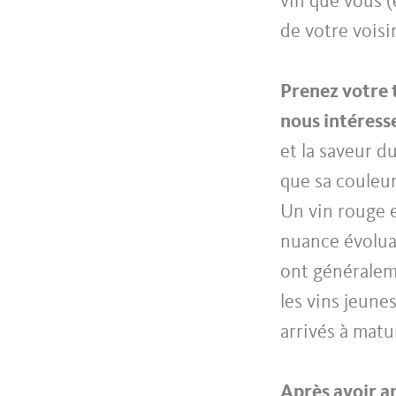
vin que vous (
de votre voisi
Prenez votre t
nous intéress
et la saveur d
que sa couleur
Un vin rouge e
nuance évoluan
ont généralem
les vins jeune
arrivés à matu
Après avoir an