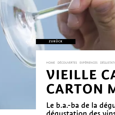
ZURÜCK
HOME
DÉCOUVERTES
EXPÉRIENCES
DÉGUSTATI
VIEILLE 
CARTON 
Le b.a.-ba de la dégu
dégustation des vins