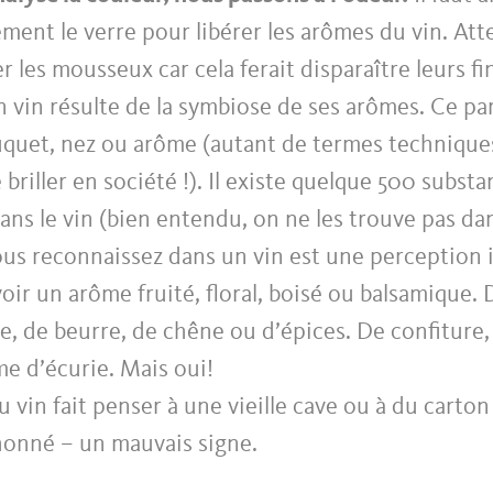
ent le verre pour libérer les arômes du vin. Att
r les mousseux car cela ferait disparaître leurs fi
 vin résulte de la symbiose de ses arômes. Ce pa
uquet, nez ou arôme (autant de termes technique
briller en société !). Il existe quelque 500 subst
ns le vin (bien entendu, on ne les trouve pas da
us reconnaissez dans un vin est une perception i
oir un arôme fruité, floral, boisé ou balsamique. D
re, de beurre, de chêne ou d’épices. De confiture, 
e d’écurie. Mais oui!
u vin fait penser à une vieille cave ou à du carton
chonné – un mauvais signe.