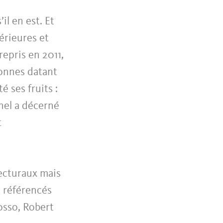
il en est. Et
érieures et
epris en 2011,
lonnes datant
 ses fruits :
nnel a décerné
t
ecturaux mais
 référencés
osso, Robert