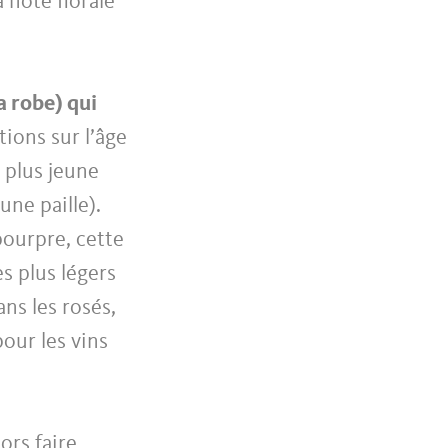
a note florale
a robe) qui
ions sur l’âge
t plus jeune
une paille).
pourpre, cette
s plus légers
ns les rosés,
our les vins
lors faire