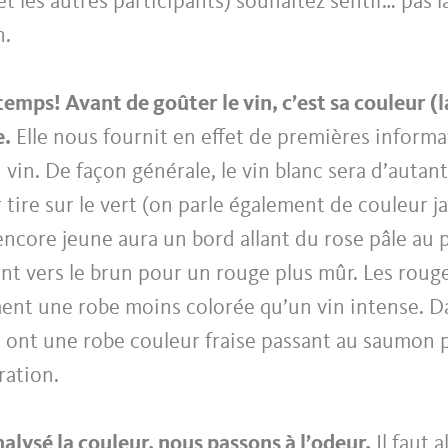
et les autres participants) souhaitez sentir… pas l
n.
emps! Avant de goûter le vin, c’est sa couleur (l
e.
Elle nous fournit en effet de premières informat
u vin. De façon générale, le vin blanc sera d’autan
 tire sur le vert (on parle également de couleur ja
ncore jeune aura un bord allant du rose pâle au 
t vers le brun pour un rouge plus mûr. Les rouge
ent une robe moins colorée qu’un vin intense. Da
s ont une robe couleur fraise passant au saumon p
ration.
alysé la couleur, nous passons à l’odeur.
Il faut a