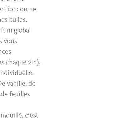
ention: on ne
nes bulles.
rfum global
s vous
ances
ns chaque vin).
ndividuelle.
e vanille, de
de feuilles
 mouillé, c’est