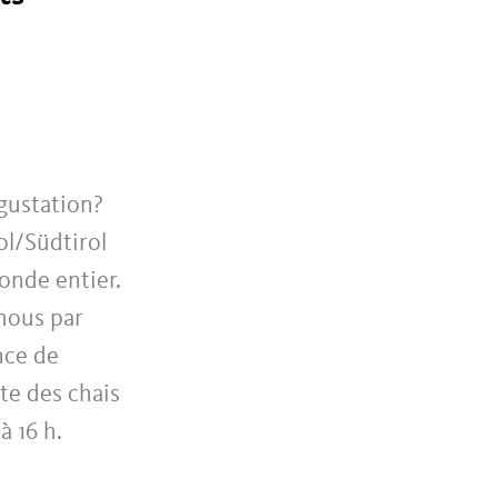
égustation?
ol/Südtirol
monde entier.
-nous par
nce de
te des chais
à 16 h.