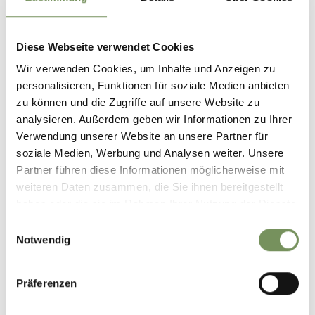
production de jus. Également appelé « arbre aux bananes »,
cet arbre à grandes feuilles, originaire d’Amérique du Nord,
donne des fruits que pratiquement personne ne connaît.
Diese Webseite verwendet Cookies
Ou bien Alois Schiefer qui cultive des artichauts dans la
Wir verwenden Cookies, um Inhalte und Anzeigen zu
vallée de la Passiria/Passeiertal. Cuits au naturel, ces
personalisieren, Funktionen für soziale Medien anbieten
légumes à la chair charnue sont particulièrement riches en
antioxydants. Sans oublier Martin Pichler, lui aussi jeune
zu können und die Zugriffe auf unsere Website zu
agriculteur de la vallée de la Passiria, producteur de
analysieren. Außerdem geben wir Informationen zu Ihrer
pommes de son état. Des pommes qui ne seront pas
Verwendung unserer Website an unsere Partner für
transformées en jus mais en mousseux (et nous vous
soziale Medien, Werbung und Analysen weiter. Unsere
assurons que cette liste n’est pas exhaustive!).
Partner führen diese Informationen möglicherweise mit
weiteren Daten zusammen, die Sie ihnen bereitgestellt
haben oder die sie im Rahmen Ihrer Nutzung der Dienste
gesammelt haben.
Einwilligungsauswahl
Notwendig
Präferenzen