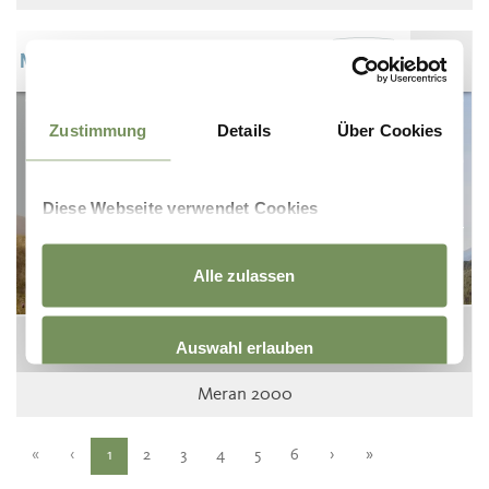
Meran 2000
«
‹
1
2
3
4
5
6
›
»