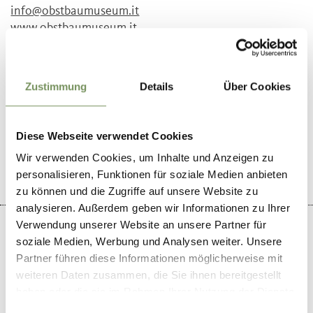
info@obstbaumuseum.it
www.obstbaumuseum.it
T
+39 0473 564 387
Zustimmung
Details
Über Cookies
WAS DE INHOUD NUTTIG VOOR U?
Diese Webseite verwendet Cookies
JA
NO
Wir verwenden Cookies, um Inhalte und Anzeigen zu
personalisieren, Funktionen für soziale Medien anbieten
zu können und die Zugriffe auf unsere Website zu
analysieren. Außerdem geben wir Informationen zu Ihrer
Verwendung unserer Website an unsere Partner für
soziale Medien, Werbung und Analysen weiter. Unsere
Partner führen diese Informationen möglicherweise mit
weiteren Daten zusammen, die Sie ihnen bereitgestellt
+
haben oder die sie im Rahmen Ihrer Nutzung der Dienste
−
gesammelt haben.