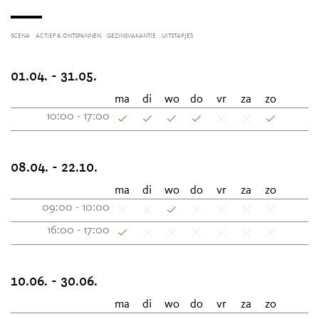
SCENA
ACTIEF & ONTSPANNEN
GEZINSVAKANTIE
UITSTAPJES
01.04. - 31.05.
ma
di
wo
do
vr
za
zo
10:00 - 17:00
08.04. - 22.10.
ma
di
wo
do
vr
za
zo
09:00 - 10:00
16:00 - 17:00
10.06. - 30.06.
ma
di
wo
do
vr
za
zo