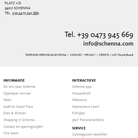
PLATZ 1/D
39017 SCHENNA
TEL.
+39 0473 945 669
Tel. +39 0473 945 669
info@schenna.com
TOERISMEVERENIGING SCHENNA |
COOKIES
|
PRIVACY
|
CREDITS
| UID IT01516780218
INFORMATIE
INTERACTIEVE
De reis naar Schenna
Schenna app
Openbaar vervoer
Nieuwsbrief
Weer
Webcams
Südtirol Guest Pass
Interactieve kaart
Eten & drinken
Filmpjes
Shopping in Schenna
360° Panoramafoto's
Contact en openingstijden
SERVICE
Ons team
Catalogussen bestellen