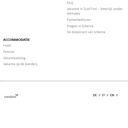
FAQ
Vakantie in Zuid-Tirol – letterlijk zonder
drempels
Partnerbedrijven
Eregast in Schenna
De dorpskrant van Schenna
ACCOMMODATIE
Hotel
Pension
Vakantiewoning
Vakantie op de boerderij
DE
//
IT
//
EN
//
NL