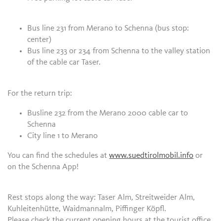
Bus line 231 from Merano to Schenna (bus stop:
center)
Bus line 233 or 234 from Schenna to the valley station
of the cable car Taser.
For the return trip:
Busline 232 from the Merano 2000 cable car to
Schenna
City line 1 to Merano
You can find the schedules at
www.suedtirolmobil.info
or
on the Schenna App!
Rest stops along the way: Taser Alm, Streitweider Alm,
Kuhleitenhütte, Waidmannalm, Piffinger Köpfl.
Please check the current opening hours at the tourist office