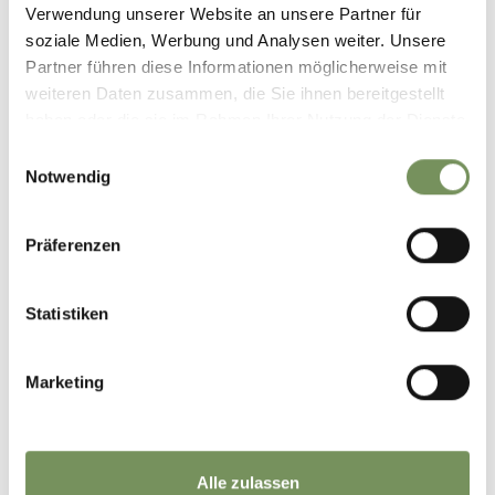
Tourismusverein Schenna
Verwendung unserer Website an unsere Partner für
Erzherzog-Johann-Platz
soziale Medien, Werbung und Analysen weiter. Unsere
1/D
Partner führen diese Informationen möglicherweise mit
39017 Schenna
weiteren Daten zusammen, die Sie ihnen bereitgestellt
info@schenna.com
haben oder die sie im Rahmen Ihrer Nutzung der Dienste
gesammelt haben.
Einwilligungsauswahl
Notwendig
Präferenzen
WAS DE INHOUD NUTTIG VOOR U?
JA
NO
Statistiken
Marketing
Alle zulassen