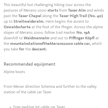
This beautiful but challenging hiking tour across the
pastures of Merano 2000
starts
from
Taser Alm
and winds
past the
Taser Chapel
along the
Taser High Trail (No. 40)
up to
Streitweideralm.
Here begins the ascent to
Oswaldscharte
at the foot of the Ifinger. Across the alpine
slopes of Merano 2000, follow trail marker
No. 19A
downhill to
Waidmannalm
and out to
Piffinger Köpfl
at
the
mountainstationoftheMerano2000 cable car,
which
you take
for
the
descent.
Recommended equipment
Alpine boots
From Meran direction Schenna and further to the valley
station of the cable car Taser
Free parking lot cable car Taser