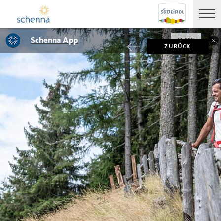
Schenna App
SHOW
ZURÜCK