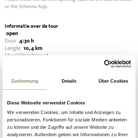
or the Schenna App.
Informatie over de tour
open
Duur
4:30 h
Lengte
10,4 km
Moeilijkheidsgraad
difficult
Hoogtemeters bergop
1000 hm
Zustimmung
Details
Über Cookies
Hoogtemeter bergaf
560 hm
Highest point
2322 m
Diese Webseite verwendet Cookies
Wir verwenden Cookies, um Inhalte und Anzeigen zu
personalisieren, Funktionen für soziale Medien anbieten
zu können und die Zugriffe auf unsere Website zu
DOWNLOAD GPX-FILE
analysieren. Außerdem geben wir Informationen zu Ihrer