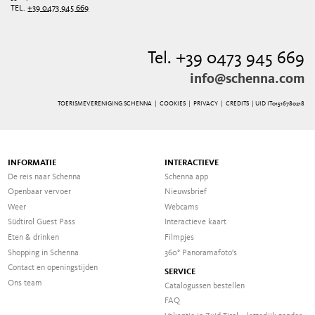
TEL.
+39 0473 945 669
Tel. +39 0473 945 669
info@schenna.com
TOERISMEVERENIGING SCHENNA |
COOKIES
|
PRIVACY
|
CREDITS
| UID IT01516780218
INFORMATIE
INTERACTIEVE
De reis naar Schenna
Schenna app
Openbaar vervoer
Nieuwsbrief
Weer
Webcams
Südtirol Guest Pass
Interactieve kaart
Eten & drinken
Filmpjes
Shopping in Schenna
360° Panoramafoto's
Contact en openingstijden
SERVICE
Ons team
Catalogussen bestellen
FAQ