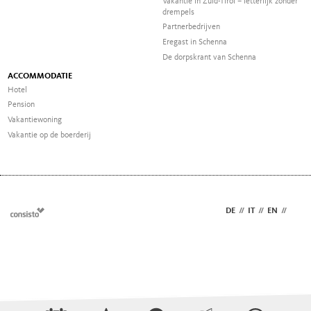
Vakantie in Zuid-Tirol – letterlijk zonder
drempels
Partnerbedrijven
Eregast in Schenna
De dorpskrant van Schenna
ACCOMMODATIE
Hotel
Pension
Vakantiewoning
Vakantie op de boerderij
DE
//
IT
//
EN
//
NL