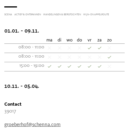
SCENA
ACTIEF & ONTSPANNEN
WANDELINGEN & BERGTOCHTEN
WIJN- EN APPELROUTE
01.01. - 09.11.
ma
di
wo
do
vr
za
zo
08:00 - 11:00
08:00 - 11:00
15:00 - 19:00
10.11. - 05.04.
Contact
39017
groeberhof@schenna.com