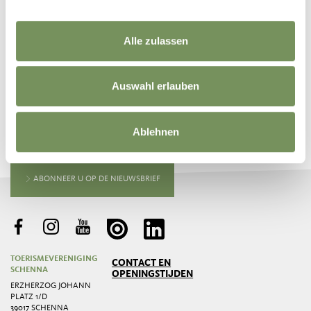
Alle zulassen
Auswahl erlauben
BLIJF OP DE HOOGTE MET ONS
Ablehnen
Nieuws en informatie direct in uw mailbox
ABONNEER U OP DE NIEUWSBRIEF
TOERISMEVERENIGING
CONTACT EN
SCHENNA
OPENINGSTIJDEN
ERZHERZOG JOHANN
PLATZ 1/D
39017 SCHENNA