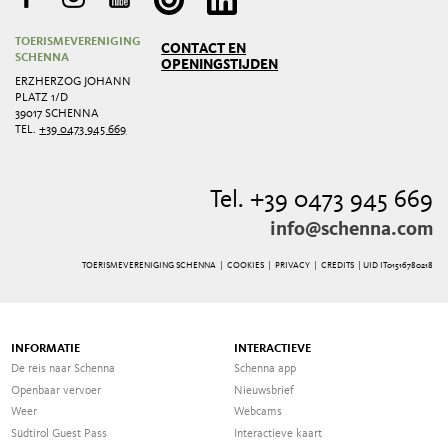
TOERISMEVERENIGING
CONTACT EN
SCHENNA
OPENINGSTIJDEN
ERZHERZOG JOHANN
PLATZ 1/D
39017 SCHENNA
TEL.
+39 0473 945 669
Tel. +39 0473 945 669
info@schenna.com
TOERISMEVERENIGING SCHENNA |
COOKIES
|
PRIVACY
|
CREDITS
| UID IT01516780218
INFORMATIE
INTERACTIEVE
De reis naar Schenna
Schenna app
Openbaar vervoer
Nieuwsbrief
Weer
Webcams
Südtirol Guest Pass
Interactieve kaart