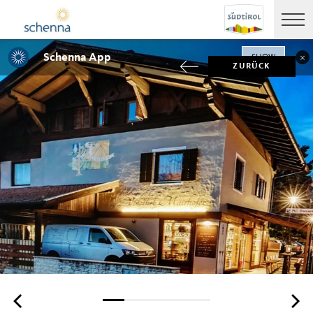
Schenna App
SHOW
ZURÜCK