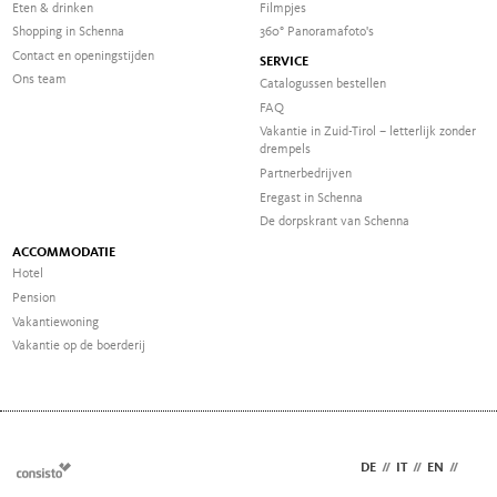
Eten & drinken
Filmpjes
Shopping in Schenna
360° Panoramafoto's
Contact en openingstijden
SERVICE
Ons team
Catalogussen bestellen
FAQ
Vakantie in Zuid-Tirol – letterlijk zonder
drempels
Partnerbedrijven
Eregast in Schenna
De dorpskrant van Schenna
ACCOMMODATIE
Hotel
Pension
Vakantiewoning
Vakantie op de boerderij
DE
//
IT
//
EN
//
NL