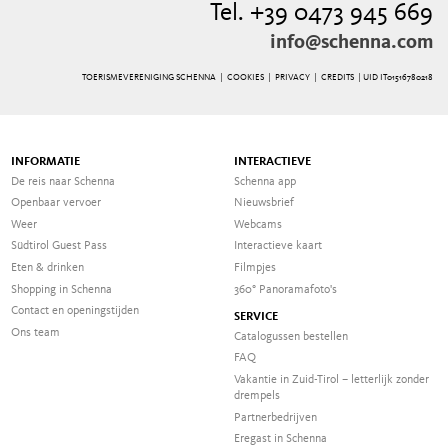
Tel. +39 0473 945 669
info@schenna.com
TOERISMEVERENIGING SCHENNA |
COOKIES
|
PRIVACY
|
CREDITS
| UID IT01516780218
INFORMATIE
INTERACTIEVE
De reis naar Schenna
Schenna app
Openbaar vervoer
Nieuwsbrief
Weer
Webcams
Südtirol Guest Pass
Interactieve kaart
Eten & drinken
Filmpjes
Shopping in Schenna
360° Panoramafoto's
Contact en openingstijden
SERVICE
Ons team
Catalogussen bestellen
FAQ
Vakantie in Zuid-Tirol – letterlijk zonder
drempels
Partnerbedrijven
Eregast in Schenna