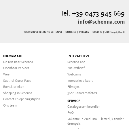
Tel. +39 0473 945 669
info@schenna.com
TOERISMEVERENIGING SCHENNA |
COOKIES
|
PRIVACY
|
CREDITS
| UID IT01516780218
INFORMATIE
INTERACTIEVE
De reis naar Schenna
Schenna app
Openbaar vervoer
Nieuwsbrief
Weer
Webcams
Südtirol Guest Pass
Interactieve kaart
Eten & drinken
Filmpjes
Shopping in Schenna
360° Panoramafoto's
Contact en openingstijden
SERVICE
Ons team
Catalogussen bestellen
FAQ
Vakantie in Zuid-Tirol – letterlijk zonder
drempels