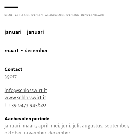
SCENA
ACTIEF & ONTSPANNEN
WELLNESS EN ONTSPANNING
DAY SPA EN BEAUTY
januari - januari
maart - december
Contact
39017
info@schlosswirt.it
www.schlosswirt.it
T
+39 0473 945620
Aanbevolen periode
januari, maart, april, mei, juni, juli, augustus, september,
oktober, november, december