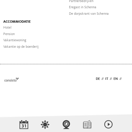
Partnerbedrijven
Eregast in Schenna
De dorpskrant van Schenna
ACCOMMODATIE
Hotel
Pension
Vakantiewoning
Vakantie op de boerderij
DE
//
IT
//
EN
//
NL