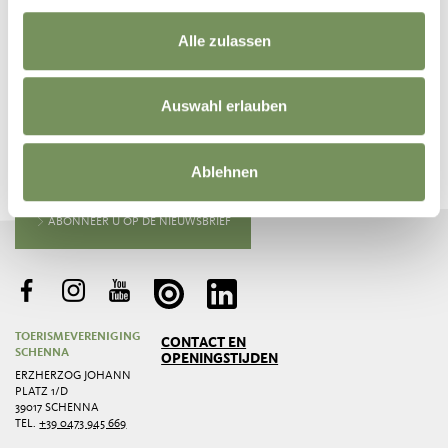
Alle zulassen
Auswahl erlauben
BLIJF OP DE HOOGTE MET ONS
Nieuws en informatie direct in uw mailbox
Ablehnen
ABONNEER U OP DE NIEUWSBRIEF
TOERISMEVERENIGING
CONTACT EN
SCHENNA
OPENINGSTIJDEN
ERZHERZOG JOHANN
PLATZ 1/D
39017 SCHENNA
TEL.
+39 0473 945 669