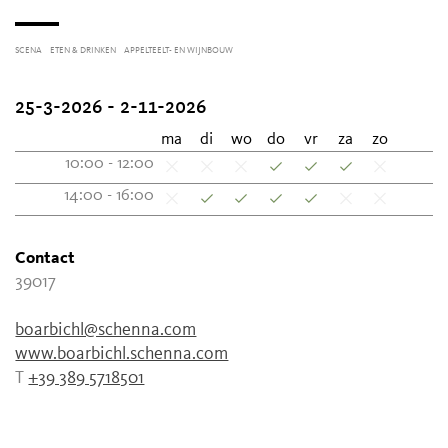
SCENA
ETEN & DRINKEN
APPELTEELT- EN WIJNBOUW
25-3-2026 - 2-11-2026
ma
di
wo
do
vr
za
zo
10:00 - 12:00
14:00 - 16:00
Contact
39017
boarbichl@schenna.com
www.boarbichl.schenna.com
T
+39 389 5718501