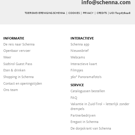
info@schenna.com
TOERISMEVERENIGING SCHENNA |
COOKIES
|
PRIVACY
|
CREDITS
| UID IT01516780218
INFORMATIE
INTERACTIEVE
De reis naar Schenna
Schenna app
Openbaar vervoer
Nieuwsbrief
Weer
Webcams
Südtirol Guest Pass
Interactieve kaart
Eten & drinken
Filmpjes
Shopping in Schenna
360° Panoramafoto's
Contact en openingstijden
SERVICE
Ons team
Catalogussen bestellen
FAQ
Vakantie in Zuid-Tirol – letterlijk zonder
drempels
Partnerbedrijven
Eregast in Schenna
De dorpskrant van Schenna