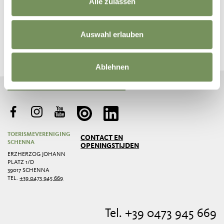
Alle zulassen
BLIJF OP DE HOOGTE MET ONS
Auswahl erlauben
Nieuws en informatie direct in uw mailbox
Ablehnen
ABONNEER U OP DE NIEUWSBRIEF
TOERISMEVERENIGING
CONTACT EN
SCHENNA
OPENINGSTIJDEN
ERZHERZOG JOHANN
PLATZ 1/D
39017 SCHENNA
TEL.
+39 0473 945 669
Tel. +39 0473 945 669