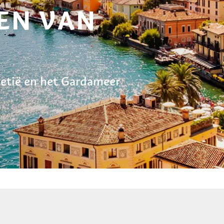
EN VAN
netië en het Gardameer