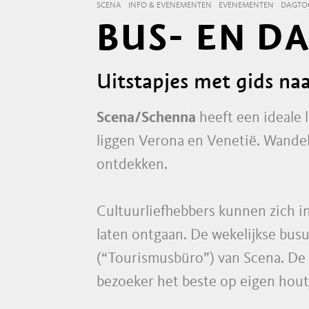
SCENA
INFO & EVENEMENTEN
EVENEMENTEN
DAGTO
BUS- EN D
Uitstapjes met gids na
Scena/Schenna
heeft een ideale 
liggen Verona en Venetië. Wande
ontdekken.
Cultuurliefhebbers kunnen zich i
laten ontgaan. De wekelijkse bus
(“Tourismusbüro”) van Scena. De 
bezoeker het beste op eigen hout