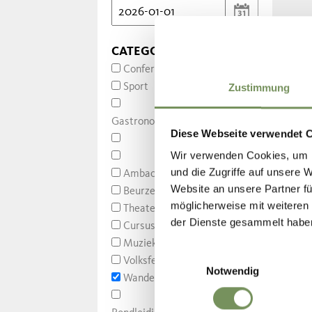
CATEGORIES
Conferenties/Lezingen
Sport
Zustimmung
Gastronomie/Streekproducten
Diese Webseite verwendet 
Wir verwenden Cookies, um I
und die Zugriffe auf unsere 
Ambachten/Traditie
Website an unsere Partner fü
Beurzen/Markten
möglicherweise mit weiteren
Theater/Voorstellingen
der Dienste gesammelt habe
Cursussen/Scholing
Muziek/Dans
Einwilligungsauswahl
Volksfeesten/Festivals
Notwendig
Wandelingen/Uitstapjes