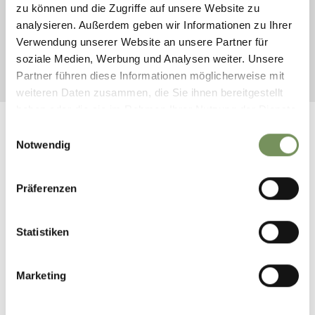
zu können und die Zugriffe auf unsere Website zu
analysieren. Außerdem geben wir Informationen zu Ihrer
Tel. +39 0473 945 669
Verwendung unserer Website an unsere Partner für
info@schenna.com
soziale Medien, Werbung und Analysen weiter. Unsere
Partner führen diese Informationen möglicherweise mit
TOERISMEVERENIGING SCHENNA |
COOKIES
|
PRIVACY
|
CREDITS
| UID IT01516780218
weiteren Daten zusammen, die Sie ihnen bereitgestellt
haben oder die sie im Rahmen Ihrer Nutzung der Dienste
gesammelt haben.
Einwilligungsauswahl
INFORMATIE
INTERACTIEVE
Notwendig
De reis naar Schenna
Schenna app
Openbaar vervoer
Nieuwsbrief
Weer
Webcams
Präferenzen
Südtirol Guest Pass
Interactieve kaart
Eten & drinken
Filmpjes
Shopping in Schenna
360° Panoramafoto's
Statistiken
Contact en openingstijden
SERVICE
Ons team
Catalogussen bestellen
FAQ
Marketing
Vakantie in Zuid-Tirol – letterlijk zonder
drempels
Partnerbedrijven