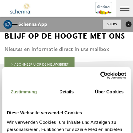
Schenna App
SHOW
BLIJF OP DE HOOGTE MET ONS
Nieuws en informatie direct in uw mailbox
ABONNEER U OP DE NIEUWSBRIEF
Zustimmung
Details
Über Cookies
TOERISMEVERENIGING
CONTACT EN
SCHENNA
OPENINGSTIJDEN
ERZHERZOG JOHANN
Diese Webseite verwendet Cookies
PLATZ 1/D
39017 SCHENNA
Wir verwenden Cookies, um Inhalte und Anzeigen zu
TEL.
+39 0473 945 669
personalisieren, Funktionen für soziale Medien anbieten