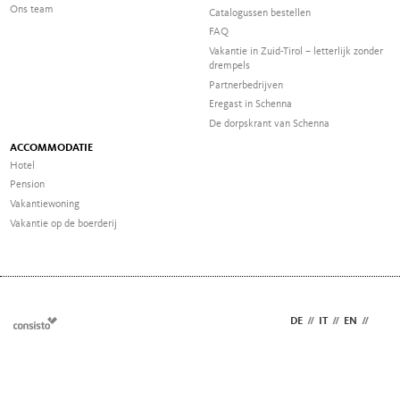
Ons team
Catalogussen bestellen
FAQ
Vakantie in Zuid-Tirol – letterlijk zonder
drempels
Partnerbedrijven
Eregast in Schenna
De dorpskrant van Schenna
ACCOMMODATIE
Hotel
Pension
Vakantiewoning
Vakantie op de boerderij
DE
//
IT
//
EN
//
NL