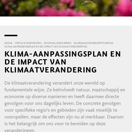
SCENA
INFO & EVENEMENTEN
SCHENNA GOES GREEN
DUURZAAMHEIDSCERTIFICERING
KLIMA-AANPASSINGSPLAN EN DE IMPACT VAN KLIMAATVERANDERING
KLIMA-AANPASSINGSPLAN EN
DE IMPACT VAN
KLIMAATVERANDERING
De klimaatverandering verandert onze wereld op
fundamentele wijze. Ze beïnvloedt natuur, maatschappij en
economie op diverse manieren en heeft daarmee directe
gevolgen voor ons dagelijks leven. De concrete gevolgen
voor specifieke regio's en gebieden zijn vaak moeilijk te
voorspellen, maar de effecten zijn nu al merkbaar. Daarom
is het belangrijk om ons voor te bereiden op deze
veranderingen.