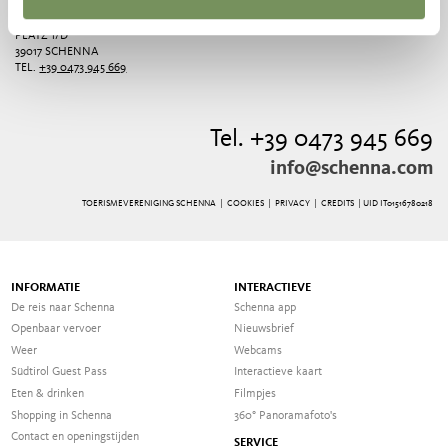
OPENINGSTIJDEN
ERZHERZOG JOHANN
PLATZ 1/D
39017 SCHENNA
TEL.
+39 0473 945 669
Tel. +39 0473 945 669
info@schenna.com
TOERISMEVERENIGING SCHENNA |
COOKIES
|
PRIVACY
|
CREDITS
| UID IT01516780218
INFORMATIE
INTERACTIEVE
De reis naar Schenna
Schenna app
Openbaar vervoer
Nieuwsbrief
Weer
Webcams
Südtirol Guest Pass
Interactieve kaart
Eten & drinken
Filmpjes
Shopping in Schenna
360° Panoramafoto's
Contact en openingstijden
SERVICE