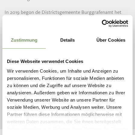
In 2019 begon de Districtsgemeente Burggrafenamt het
project “KlimaPlan Burggrafenamt”
, waaraan 25
gemeenten uit het district deelnamen. De afdeling Milieu,
Mobiliteit en Technische Diensten van de Districtsgemeente
Zustimmung
Details
Über Cookies
nam de coördinatie op zich, terwijl de financiering werd
verzorgd door het Bureau voor Energie en
Klimaatbescherming van de provincie, evenals door de
deelnemende gemeenten. Het project stelt ambitieuze
Diese Webseite verwendet Cookies
doelen om het verbruik en de emissies tot 2030 te
Wir verwenden Cookies, um Inhalte und Anzeigen zu
verminderen
, ter ondersteuning van de
personalisieren, Funktionen für soziale Medien anbieten
klimaatdoelstellingen van het nieuwe provinciale
zu können und die Zugriffe auf unsere Website zu
Klimaatplan 2040 – Algemeen Deel, dat streeft naar
analysieren. Außerdem geben wir Informationen zu Ihrer
klimaatneutraliteit tegen 2040. In het kader van dit project
Verwendung unserer Website an unsere Partner für
werd voor elke gemeente een eigen klimaatplan opgesteld
soziale Medien, Werbung und Analysen weiter. Unsere
of een bestaand plan bijgewerkt, en er werd een
Partner führen diese Informationen möglicherweise mit
gezamenlijk plan voor het gehele district ontwikkeld.
weiteren Daten zusammen, die Sie ihnen bereitgestellt
haben oder die sie im Rahmen Ihrer Nutzung der Dienste