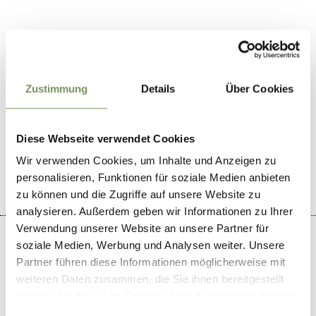
Zustimmung
Details
Über Cookies
Diese Webseite verwendet Cookies
WAS DE INHOUD NUTTIG VOOR U?
JA
NO
Wir verwenden Cookies, um Inhalte und Anzeigen zu
personalisieren, Funktionen für soziale Medien anbieten
zu können und die Zugriffe auf unsere Website zu
analysieren. Außerdem geben wir Informationen zu Ihrer
Verwendung unserer Website an unsere Partner für
soziale Medien, Werbung und Analysen weiter. Unsere
Partner führen diese Informationen möglicherweise mit
weiteren Daten zusammen, die Sie ihnen bereitgestellt
+
haben oder die sie im Rahmen Ihrer Nutzung der Dienste
−
gesammelt haben.