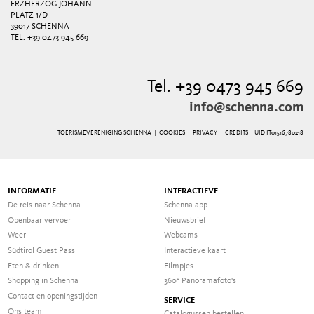
ERZHERZOG JOHANN
PLATZ 1/D
39017 SCHENNA
TEL.
+39 0473 945 669
Tel. +39 0473 945 669
info@schenna.com
TOERISMEVERENIGING SCHENNA |
COOKIES
|
PRIVACY
|
CREDITS
| UID IT01516780218
INFORMATIE
INTERACTIEVE
De reis naar Schenna
Schenna app
Openbaar vervoer
Nieuwsbrief
Weer
Webcams
Südtirol Guest Pass
Interactieve kaart
Eten & drinken
Filmpjes
Shopping in Schenna
360° Panoramafoto's
Contact en openingstijden
SERVICE
Ons team