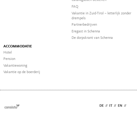
Catalogussen bestellen
FAQ
Vakantie in Zuid-Tirol – letterlijk zonder
drempels
Partnerbedrijven
Eregast in Schenna
De dorpskrant van Schenna
ACCOMMODATIE
Hotel
Pension
Vakantiewoning
Vakantie op de boerderij
DE
//
IT
//
EN
//
NL