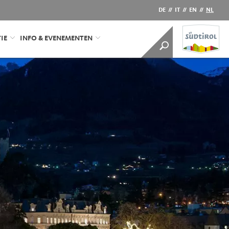
DE
//
IT
//
EN
//
NL
IE
INFO & EVENEMENTEN