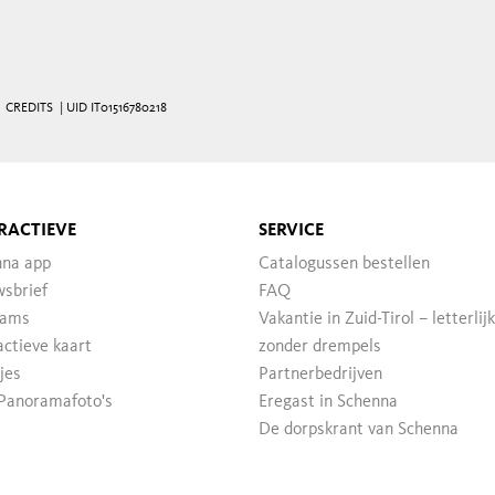
|
CREDITS
| UID IT01516780218
RACTIEVE
SERVICE
nna app
Catalogussen bestellen
sbrief
FAQ
ams
Vakantie in Zuid-Tirol – letterlijk
actieve kaart
zonder drempels
jes
Partnerbedrijven
Panoramafoto's
Eregast in Schenna
De dorpskrant van Schenna