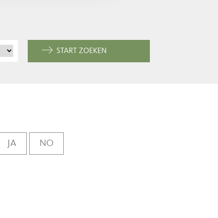
START ZOEKEN
JA
NO