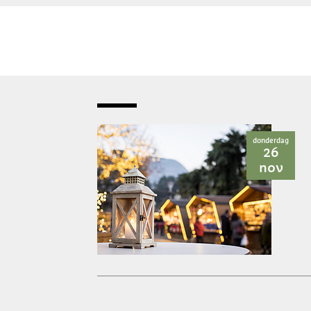
donderdag
26
nov