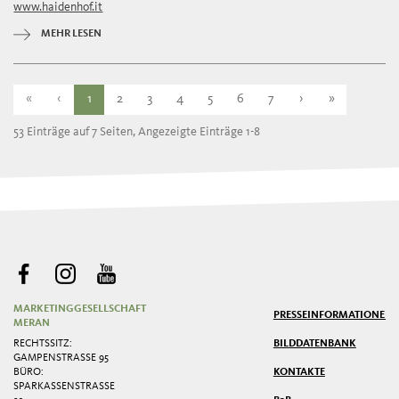
www.haidenhof.it
Dienstag
12:00 - 21:00
Mittwoch
12:00 - 21:00
MEHR LESEN
Donnerstag
geschlossen
Freitag
geschlossen
«
‹
1
2
3
4
5
6
7
›
»
53 Einträge auf 7 Seiten, Angezeigte Einträge 1-8
MARKETINGGESELLSCHAFT
PRESSE
INFORMATIONEN
MERAN
RECHTSSITZ:
BILDDATENBANK
GAMPENSTRASSE 95
BÜRO:
KONTAKTE
SPARKASSENSTRASSE 2