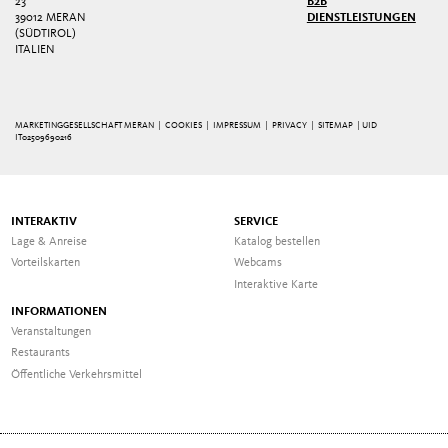
3
B2B
39012 MERAN
DIENSTLEISTUNGEN
(SÜDTIROL)
ITALIEN
MARKETINGGESELLSCHAFT MERAN |
COOKIES
|
IMPRESSUM
|
PRIVACY
|
SITEMAP
| UID
IT02509690216
INTERAKTIV
SERVICE
Lage & Anreise
Katalog bestellen
Vorteilskarten
Webcams
Interaktive Karte
INFORMATIONEN
Veranstaltungen
Restaurants
Öffentliche Verkehrsmittel