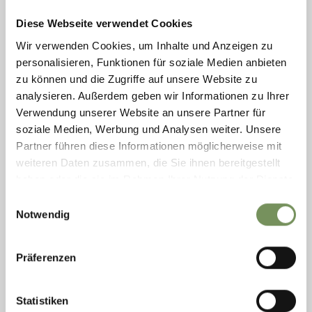
geöffnet
schließt um 22:00
Diese Webseite verwendet Cookies
Samstag
Auf Karte anzeigen
10:00 - 22:00
T
+39 379 1909703
Sonntag
10:00 - 22:00
Wir verwenden Cookies, um Inhalte und Anzeigen zu
info@winklerhof.bz.it
Montag
10:00 - 18:00
personalisieren, Funktionen für soziale Medien anbieten
www.winklerhof.bz.it
Dienstag
geschlossen
zu können und die Zugriffe auf unsere Website zu
Mittwoch
geschlossen
MEHR LESEN
analysieren. Außerdem geben wir Informationen zu Ihrer
Donnerstag
10:00 - 18:00
Verwendung unserer Website an unsere Partner für
Freitag
10:00 - 22:00
soziale Medien, Werbung und Analysen weiter. Unsere
Partner führen diese Informationen möglicherweise mit
weiteren Daten zusammen, die Sie ihnen bereitgestellt
haben oder die sie im Rahmen Ihrer Nutzung der Dienste
gesammelt haben.
Einwilligungsauswahl
Notwendig
Präferenzen
Statistiken