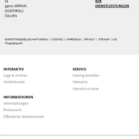
3
B2B
39012 MERAN
DIENSTLEISTUNGEN
(SÜDTIROL)
ITALIEN
MARKETINGGESELLSCHAFT MERAN |
COOKIES
|
IMPRESSUM
|
PRIVACY
|
SITEMAP
| UID
IT02509690216
INTERAKTIV
SERVICE
Lage & Anreise
Katalog bestellen
Vorteilskarten
Webcams
Interaktive Karte
INFORMATIONEN
Veranstaltungen
Restaurants
Öffentliche Verkehrsmittel