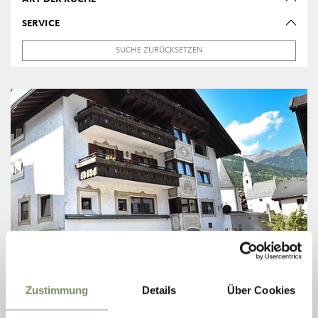
SERVICE
SUCHE ZURÜCKSETZEN
Zustimmung
Details
Über Cookies
ST. MARTIN IN PASSEIER
BAR MARTINERHOF'S KELLEREI UNTERWIRT