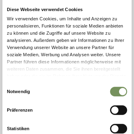
geschlossen
öffnet um 08:00
Diese Webseite verwendet Cookies
Samstag
Auf Karte anzeigen
08:00 - 13:00 | 14:30 - 20:00
T
+39 0473 641226
Sonntag
geschlossen
Wir verwenden Cookies, um Inhalte und Anzeigen zu
info@martinerhof.it
Montag
08:00 - 13:00 | 14:30 - 20:00
personalisieren, Funktionen für soziale Medien anbieten
www.hotel-unterwirt.com
Dienstag
08:00 - 13:00 | 14:30 - 20:00
zu können und die Zugriffe auf unsere Website zu
Mittwoch
08:00 - 13:00 | 14:30 - 20:00
MEHR LESEN
analysieren. Außerdem geben wir Informationen zu Ihrer
Donnerstag
08:00 - 13:00 | 14:30 - 20:00
Verwendung unserer Website an unsere Partner für
Freitag
08:00 - 13:00 | 14:30 - 20:00
soziale Medien, Werbung und Analysen weiter. Unsere
Partner führen diese Informationen möglicherweise mit
weiteren Daten zusammen, die Sie ihnen bereitgestellt
haben oder die sie im Rahmen Ihrer Nutzung der Dienste
gesammelt haben.
Einwilligungsauswahl
Notwendig
Präferenzen
Statistiken