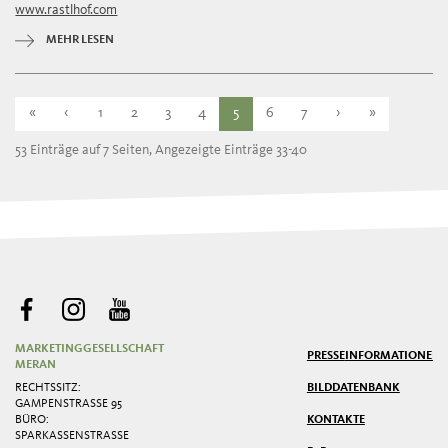
www.rastlhof.com
Dienstag
08:00 - 23:00
Mittwoch
08:00 - 23:00
MEHR LESEN
Donnerstag
08:00 - 23:00
Freitag
08:00 - 23:00
«
‹
1
2
3
4
5
6
7
›
»
53 Einträge auf 7 Seiten, Angezeigte Einträge 33-40
MARKETINGGESELLSCHAFT
PRESSE
INFORMATIONEN
MERAN
RECHTSSITZ:
BILDDATENBANK
GAMPENSTRASSE 95
BÜRO:
KONTAKTE
SPARKASSENSTRASSE 2