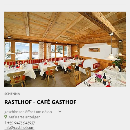
Freitag
06:30 - 01:00
SCHENNA
RASTLHOF - CAFÉ GASTHOF
geschlossen
öffnet um 08:00
Samstag
Auf Karte anzeigen
08:00 - 23:00
T
+39 0473 945657
Sonntag
08:00 - 23:00
info@rastlhof.com
Montag
geschlossen