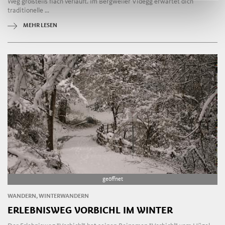
Weg großteils flach verläuft. Im Bergweiler Videgg erwartet dich
traditionelle ...
MEHR LESEN
geöffnet
WANDERN, WINTERWANDERN
ERLEBNISWEG VORBICHL IM WINTER