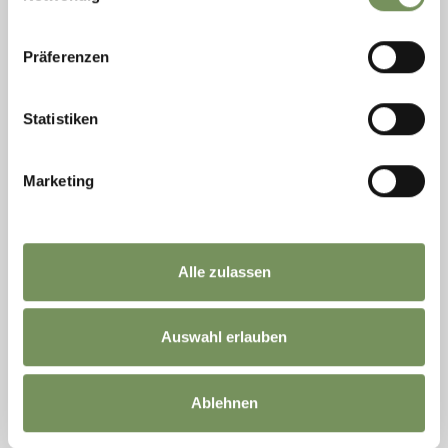
MEHR LESEN
Präferenzen
Statistiken
Marketing
Alle zulassen
geöffnet
Auswahl erlauben
WANDERN, KINDERWAGENTAUGLICHER WEG, WINTERWANDERN
WINTERWANDERUNG VON OBERKIRN ZUM
BERGWEILER VIDEGG
Ablehnen
Diese Winterwanderung ist für Familien besonders gut geeignet, da der