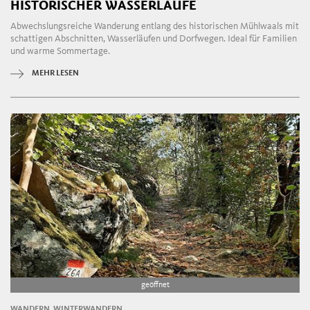
HISTORISCHER WASSERLÄUFE
Abwechslungsreiche Wanderung entlang des historischen Mühlwaals mit
schattigen Abschnitten, Wasserläufen und Dorfwegen. Ideal für Familien
und warme Sommertage.
MEHR LESEN
geöffnet
WANDERN, WINTERWANDERN