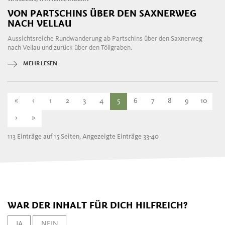
VON PARTSCHINS ÜBER DEN SAXNERWEG
NACH VELLAU
Aussichtsreiche Rundwanderung ab Partschins über den Saxnerweg
nach Vellau und zurück über den Töllgraben.
MEHR LESEN
«
‹
1
2
3
4
5
6
7
8
9
10
›
»
113 Einträge auf 15 Seiten, Angezeigte Einträge 33-40
WAR DER INHALT FÜR DICH HILFREICH?
JA
NEIN