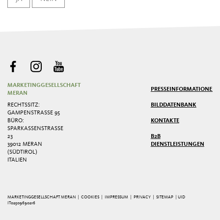
MARKETINGGESELLSCHAFT
PRESSE
INFORMATIONEN
MERAN
RECHTSSITZ:
BILDDATENBANK
GAMPENSTRASSE 95
BÜRO:
KONTAKTE
SPARKASSENSTRASSE 2
3
B2B
39012 MERAN
DIENSTLEISTUNGEN
(SÜDTIROL)
ITALIEN
MARKETINGGESELLSCHAFT MERAN |
COOKIES
|
IMPRESSUM
|
PRIVACY
|
SITEMAP
| UID
IT02509690216