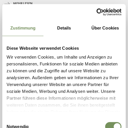
MEHR LESEN
Zustimmung
Details
Über Cookies
Diese Webseite verwendet Cookies
Wir verwenden Cookies, um Inhalte und Anzeigen zu
personalisieren, Funktionen für soziale Medien anbieten
zu können und die Zugriffe auf unsere Website zu
analysieren. Außerdem geben wir Informationen zu Ihrer
Verwendung unserer Website an unsere Partner für
soziale Medien, Werbung und Analysen weiter. Unsere
geöffnet
Partner führen diese Informationen möglicherweise mit
WANDERN, KINDERWAGENTAUGLICHER WEG, WINTERWANDERN
weiteren Daten zusammen, die Sie ihnen bereitgestellt
FAMILIEN-BESINNUNGSWEG IN VÖRAN
haben oder die sie im Rahmen Ihrer Nutzung der Dienste
Der Besinnungsweg, konzipiert von Oswald Kröss, regt zum bewussten
gesammelt haben.
Einwilligungsauswahl
Gehen, Schweigen, Nachdenken und Beten an.
Notwendig