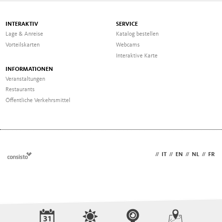
INTERAKTIV
SERVICE
Lage & Anreise
Katalog bestellen
Vorteilskarten
Webcams
Interaktive Karte
INFORMATIONEN
Veranstaltungen
Restaurants
Öffentliche Verkehrsmittel
DE
//
IT
//
EN
//
NL
//
FR