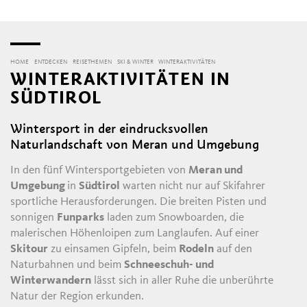
HOME
ENTDECKEN
REISETHEMEN
SKI & WINTER
WINTERAKTIVITÄTEN
WINTERAKTIVITÄTEN IN
SÜDTIROL
Wintersport in der eindrucksvollen
Naturlandschaft von Meran und Umgebung
In den fünf Wintersportgebieten von
Meran und
Umgebung
in
Südtirol
warten nicht nur auf Skifahrer
sportliche Herausforderungen. Die breiten Pisten und
sonnigen
Funparks
laden zum Snowboarden, die
malerischen Höhenloipen zum Langlaufen. Auf einer
Skitour
zu einsamen Gipfeln, beim
Rodeln
auf den
Naturbahnen und beim
Schneeschuh- und
Winterwandern
lässt sich in aller Ruhe die unberührte
Natur der Region erkunden.