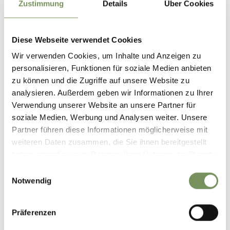
Zustimmung
Details
Über Cookies
LIVING LARCHER
Larcherweg 5b 39010 39010 Vöran
Tel.
+39 328 7317345
Diese Webseite verwendet Cookies
Wir verwenden Cookies, um Inhalte und Anzeigen zu
personalisieren, Funktionen für soziale Medien anbieten
zu können und die Zugriffe auf unsere Website zu
analysieren. Außerdem geben wir Informationen zu Ihrer
Verwendung unserer Website an unsere Partner für
soziale Medien, Werbung und Analysen weiter. Unsere
Partner führen diese Informationen möglicherweise mit
weiteren Daten zusammen, die Sie ihnen bereitgestellt
haben oder die sie im Rahmen Ihrer Nutzung der Dienste
gesammelt haben.
Einwilligungsauswahl
Notwendig
Präferenzen