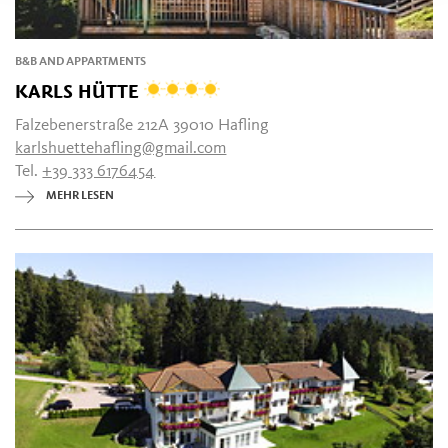
B&B AND APPARTMENTS
KARLS HÜTTE
Falzebenerstraße 212A 39010 Hafling
karlshuettehafling@gmail.com
Tel.
+39 333 6176454
MEHR LESEN