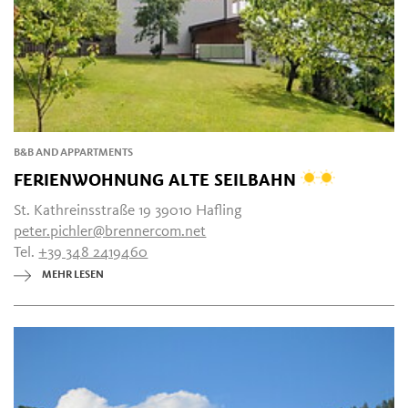
B&B AND APPARTMENTS
FERIENWOHNUNG ALTE SEILBAHN
St. Kathreinsstraße 19 39010 Hafling
peter.pichler@brennercom.net
Tel.
+39 348 2419460
MEHR LESEN