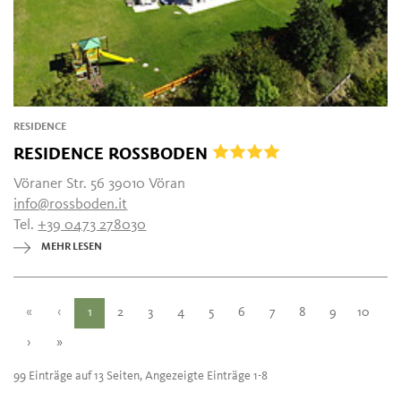
RESIDENCE
RESIDENCE ROSSBODEN
Vöraner Str. 56 39010 Vöran
info@rossboden.it
Tel.
+39 0473 278030
MEHR LESEN
«
‹
1
2
3
4
5
6
7
8
9
10
›
»
99 Einträge auf 13 Seiten, Angezeigte Einträge 1-8