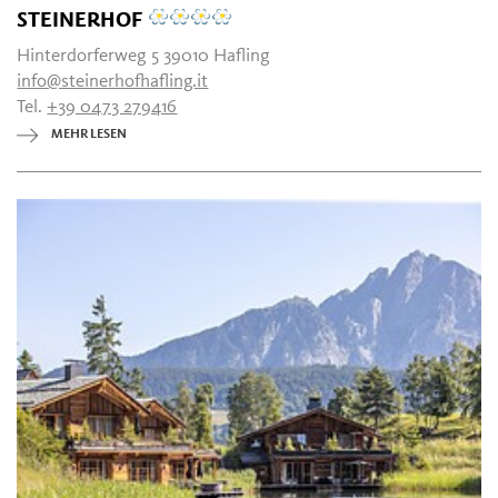
STEINERHOF
Hinterdorferweg 5 39010 Hafling
info@steinerhofhafling.it
Tel.
+39 0473 279416
MEHR LESEN