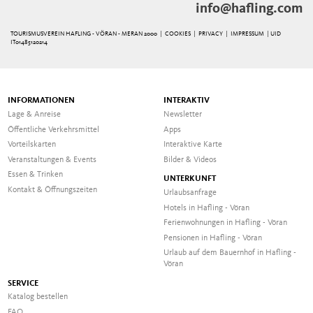
info@hafling.com
TOURISMUSVEREIN HAFLING - VÖRAN - MERAN 2000 |
COOKIES
|
PRIVACY
|
IMPRESSUM
| UID
IT01485120214
INFORMATIONEN
INTERAKTIV
Lage & Anreise
Newsletter
Öffentliche Verkehrsmittel
Apps
Vorteilskarten
Interaktive Karte
Veranstaltungen & Events
Bilder & Videos
Essen & Trinken
UNTERKUNFT
Kontakt & Öffnungszeiten
Urlaubsanfrage
Hotels in Hafling - Vöran
Ferienwohnungen in Hafling - Vöran
Pensionen in Hafling - Vöran
Urlaub auf dem Bauernhof in Hafling -
Vöran
SERVICE
Katalog bestellen
FAQ