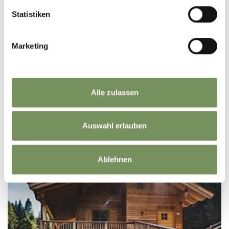
B&B AND APPARTMENTS
Statistiken
CHALET AVIDEA SECRET
Falzebenerstraße 181A 39010 Hafling
Marketing
backoffice@avidea.eu
Tel.
+39 0473 221956
MEHR LESEN
Alle zulassen
Auswahl erlauben
Ablehnen