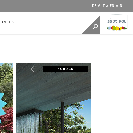
DE
//
IT
//
EN
//
NL
KUNFT
ZURÜCK