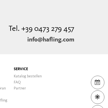
Tel. +39 0473 279 457
info@hafling.com
SERVICE
Katalog bestellen
FAQ
VER
öran
Partner
WET
fling