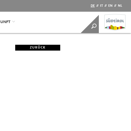
DE
//
IT
//
EN
//
NL
KUNFT
ZURÜCK