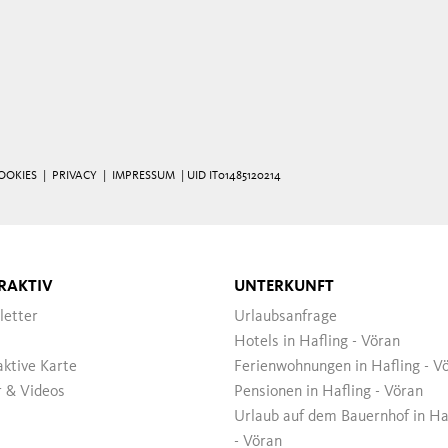
OOKIES
|
PRIVACY
|
IMPRESSUM
| UID IT01485120214
RAKTIV
UNTERKUNFT
letter
Urlaubsanfrage
Hotels in Hafling - Vöran
aktive Karte
Ferienwohnungen in Hafling - V
r & Videos
Pensionen in Hafling - Vöran
Urlaub auf dem Bauernhof in Ha
- Vöran