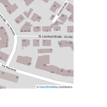
©
OpenStreetMap
contributors