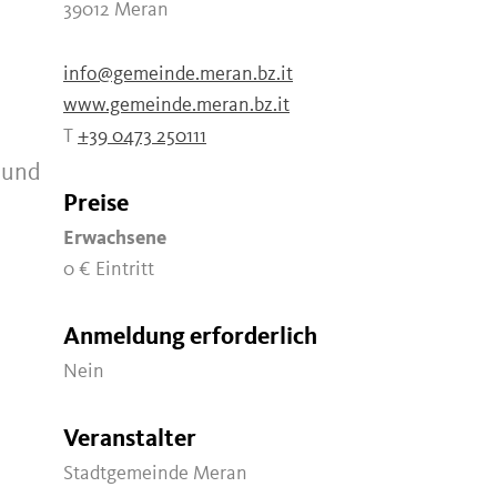
39012 Meran
info@gemeinde.meran.bz.it
www.gemeinde.meran.bz.it
T
+39 0473 250111
 und
Preise
Erwachsene
0 €
Eintritt
Anmeldung erforderlich
Nein
Veranstalter
Stadtgemeinde Meran