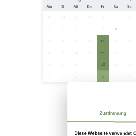
Mo
Di
Mi
Do
Fr
Sa
So
27
28
29
30
31
1
2
3
4
5
6
7
8
9
10
11
12
13
14
15
16
17
18
19
20
21
22
23
24
25
26
27
28
29
30
31
1
2
3
4
5
6
Zustimmung
Diese Webseite verwendet 