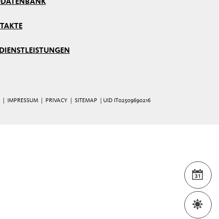
DDATENBANK
TAKTE
 DIENSTLEISTUNGEN
|
IMPRESSUM
|
PRIVACY
|
SITEMAP
| UID IT02509690216
VER
WET