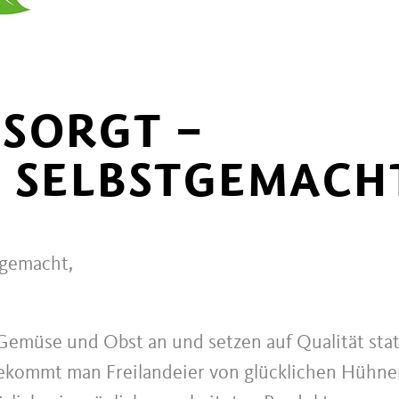
SORGT –
 SELBSTGEMACH
tgemacht,
 Gemüse und Obst an und setzen auf Qualität stat
bekommt man Freilandeier von glücklichen Hühne