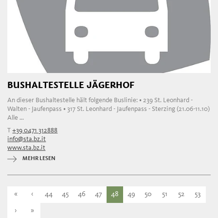
BUSHALTESTELLE JÄGERHOF
An dieser Bushaltestelle hält folgende Buslinie: • 239 St. Leonhard -
Walten - Jaufenpass • 317 St. Leonhard - Jaufenpass - Sterzing (21.06-11.10)
Alle ...
T
+39 0471 312888
info@sta.bz.it
www.sta.bz.it
MEHR LESEN
«
‹
44
45
46
47
48
49
50
51
52
53
›
»