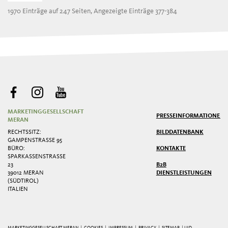
1970 Einträge auf 247 Seiten, Angezeigte Einträge 377-384
MARKETINGGESELLSCHAFT
PRESSE
INFORMATIONEN
MERAN
RECHTSSITZ:
BILDDATENBANK
GAMPENSTRASSE 95
BÜRO:
KONTAKTE
SPARKASSENSTRASSE 2
3
B2B
39012 MERAN
DIENSTLEISTUNGEN
(SÜDTIROL)
ITALIEN
MARKETINGGESELLSCHAFT MERAN |
COOKIES
|
IMPRESSUM
|
PRIVACY
|
SITEMAP
| UID