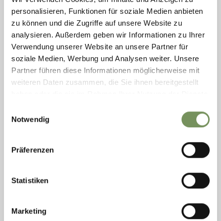
personalisieren, Funktionen für soziale Medien anbieten
zu können und die Zugriffe auf unsere Website zu
KINDERSPIELPLATZ BEIM SCHULGEBÄUDE
analysieren. Außerdem geben wir Informationen zu Ihrer
Verwendung unserer Website an unsere Partner für
Schaukeln, Fangen und Verstecken spielen! Klettergerüste, Rutschen und
viel spannende Spielgeräte gibt es auf den Spielplätzen in Dorf Tirol.
soziale Medien, Werbung und Analysen weiter. Unsere
Partner führen diese Informationen möglicherweise mit
T
+39 0473 923314
info@dorf-tirol.it
weiteren Daten zusammen, die Sie ihnen bereitgestellt
www.dorf-tirol.it
haben oder die sie im Rahmen Ihrer Nutzung der Dienste
MEHR LESEN
gesammelt haben.
Einwilligungsauswahl
Notwendig
Präferenzen
Statistiken
Marketing