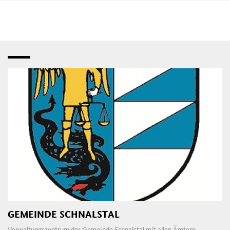
Geschäftsmeilen mit vielen
Boutiquen
,
Läden
,
Fashion
Stores
und
Bistros
– Tür an Tür mit Labs, innovativem
Handwerk
und kreativen
Serviceanbietern.
Und abends
in den
Bars
,
Restaurant
,
Gaststuben
,
Vinotheken
und
Tanzlokalen
der Innenstadt und der umliegenden
Gemeinden.
GEMEINDE SCHNALSTAL