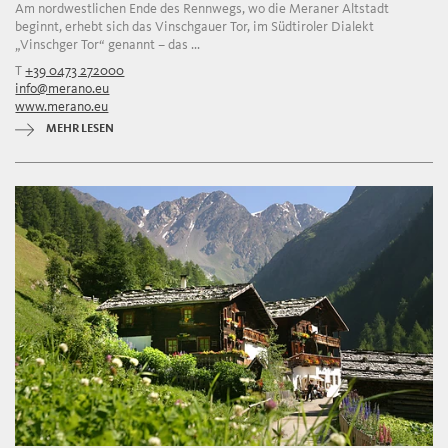
Am nordwestlichen Ende des Rennwegs, wo die Meraner Altstadt
beginnt, erhebt sich das Vinschgauer Tor, im Südtiroler Dialekt
„Vinschger Tor“ genannt – das ...
T
+39 0473 272000
info@merano.eu
www.merano.eu
MEHR LESEN