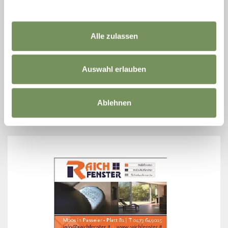
Alle zulassen
ÖFFENTLICHER PARKPLATZ VERNUER
Kostenloser öffentlicher Parkplatz bei der Bushaltestelle in Vernuer.
Auswahl erlauben
T
+39 0473 241163
info@gemeinde.riffian.bz.it
www.gemeinde.riffian.bz.it
Ablehnen
MEHR LESEN