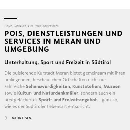
HOME
MERANER LAND
POIS UND SERVICES
POIS, DIENSTLEISTUNGEN UND
SERVICES IN MERAN UND
UMGEBUNG
Unterhaltung, Sport und Freizeit in Südtirol
Die pulsierende Kurstadt Meran bietet gemeinsam mit ihren
umliegenden, beschaulichen Ortschaften nicht nur
zahlreiche
Sehenswürdigkeiten
,
Kunstateliers
,
Museen
sowie
Kultur- und Naturdenkmäler
, sondern auch ein
breitgefächertes
Sport- und Freizeitangebot
– ganz so,
wie es der Südtiroler Lebensart entspricht.
MEHR LESEN
In Meran und Umgebung ist rund ums Jahr immer was los:
untertags in den historischen Gassen und entlang der