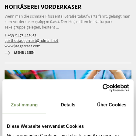
HOFKÄSEREI VORDERKASER
Wenn man die schmale Pfossental-Straße talaufwärts fährt, gelangt man
zum Vorderkaser (1.693 m ü.M.). Der Hof, mitten im Naturpark
Texelgruppe gelegen, besteht ...
T
+39 0473 421652
gasthof.jaegerrast@rolmail.net
www.jaegerrast.com
MEHR LESEN
Zustimmung
Details
Über Cookies
Diese Webseite verwendet Cookies
Wir verwenden Cookies, um Inhalte und Anzeigen zu