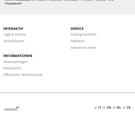
IT02509690216
INTERAKTIV
SERVICE
Lage & Anreise
Katalog bestellen
Vorteilskarten
Webcams
Interaktive Karte
INFORMATIONEN
Veranstaltungen
Restaurants
Öffentliche Verkehrsmittel
DE
//
IT
//
EN
//
NL
//
FR