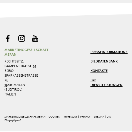
MARKETINGGESELLSCHAFT
PRESSE
INFORMATIONEN
MERAN
RECHTSSITZ:
BILDDATENBANK
GAMPENSTRASSE 95
BÜRO:
KONTAKTE
SPARKASSENSTRASSE 2
3
B2B
39012 MERAN
DIENSTLEISTUNGEN
(SÜDTIROL)
ITALIEN
MARKETINGGESELLSCHAFT MERAN |
COOKIES
|
IMPRESSUM
|
PRIVACY
|
SITEMAP
| UID
IT02509690216