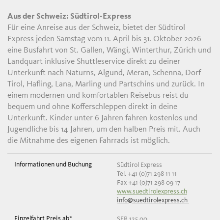
Aus der Schweiz: Südtirol-Express
Für eine Anreise aus der Schweiz, bietet der Südtirol
Express jeden Samstag vom 11. April bis 31. Oktober 2026
eine Busfahrt von St. Gallen, Wängi, Winterthur, Zürich und
Landquart inklusive Shuttleservice direkt zu deiner
Unterkunft nach Naturns, Algund, Meran, Schenna, Dorf
Tirol, Hafling, Lana, Marling und Partschins und zurück. In
einem modernen und komfortablen Reisebus reist du
bequem und ohne Kofferschleppen direkt in deine
Unterkunft. Kinder unter 6 Jahren fahren kostenlos und
Jugendliche bis 14 Jahren, um den halben Preis mit. Auch
die Mitnahme des eigenen Fahrrads ist möglich.
Südtirol Express
Tel. +41 (0)71 298 11 11
Fax +41 (0)71 298 09 17
www.suedtirolexpress.ch
info@suedtirolexpress.ch
SFR 125,00