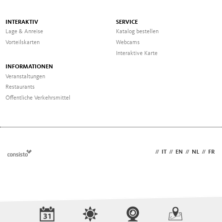
INTERAKTIV
SERVICE
Lage & Anreise
Katalog bestellen
Vorteilskarten
Webcams
Interaktive Karte
INFORMATIONEN
Veranstaltungen
Restaurants
Öffentliche Verkehrsmittel
DE
//
IT
//
EN
//
NL
//
FR