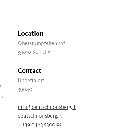
Location
Oberstumpfebenhof
39010 St. Felix
Contact
Undefiniert
at
39040
ts
info@deutschnonsberg.it
deutschnonsberg.it
T
+39 0463 530088