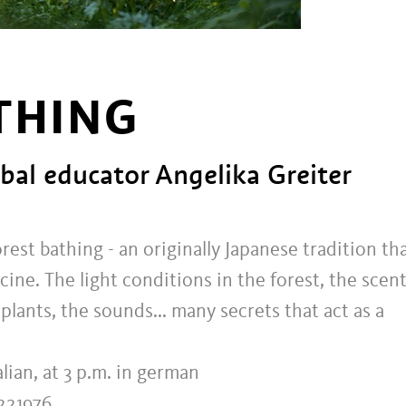
THING
bal educator Angelika Greiter
orest bathing - an originally Japanese tradition th
ine. The light conditions in the forest, the scen
lants, the sounds... many secrets that act as a
alian, at 3 p.m. in german
2221976