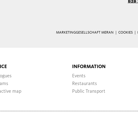
B2B 
MARKETINGGESELLSCHAFT MERAN |
COOKIES
|
ICE
INFORMATION
logues
Events
ams
Restaurants
active map
Public Transport