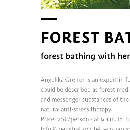
FOREST BA
forest bathing with her
Angelika Greiter is an expert in f
could be described as forest medic
and messenger substances of the p
natural anti-stress therapy.
Price: 20€/person - at 9 a.m. in it
Info & registration: Tel. +39 340 