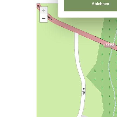
Ablehnen
+
−