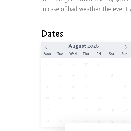
In case of bad weather the event w
Dates
August
Mon
Tue
Wed
Thu
Fri
Sat
Sun
27
28
29
30
31
1
2
3
4
5
6
7
8
9
10
11
12
13
14
15
16
17
18
19
20
21
22
23
24
25
26
27
28
29
30
31
1
2
3
4
5
6