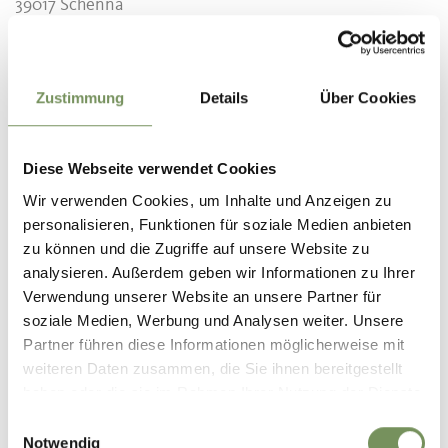
39017 Schenna
Contact
Tourist Association Scena
Zustimmung
Details
Über Cookies
Piazza Erzherzog-Johann 1D
39017 Scena/ Schenna
Diese Webseite verwendet Cookies
info@schenna.com
www.schenna.com
Wir verwenden Cookies, um Inhalte und Anzeigen zu
T
+39 0473 945669
personalisieren, Funktionen für soziale Medien anbieten
zu können und die Zugriffe auf unsere Website zu
info@schenna.com
analysieren. Außerdem geben wir Informationen zu Ihrer
T
0473 945 669
Verwendung unserer Website an unsere Partner für
soziale Medien, Werbung und Analysen weiter. Unsere
Registration required
Partner führen diese Informationen möglicherweise mit
Yes
weiteren Daten zusammen, die Sie ihnen bereitgestellt
haben oder die sie im Rahmen Ihrer Nutzung der Dienste
Organizer
gesammelt haben.
Einwilligungsauswahl
Tourist Association Scena
Notwendig