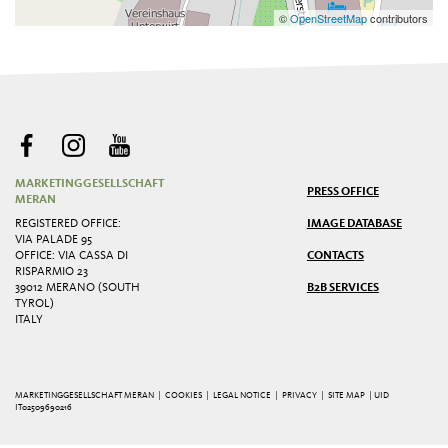
©
OpenStreetMap
contributors
MARKETINGGESELLSCHAFT
PRESS OFFICE
MERAN
REGISTERED OFFICE:
IMAGE DATABASE
VIA PALADE 95
OFFICE: VIA CASSA DI
CONTACTS
RISPARMIO 23
39012 MERANO (SOUTH
B2B SERVICES
TYROL)
ITALY
MARKETINGGESELLSCHAFT MERAN |
COOKIES
|
LEGAL NOTICE
|
PRIVACY
|
SITE MAP
| UID
IT02509690216