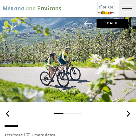
BACK
5/23/2027 |
+ more dates