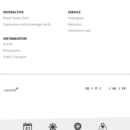
INTERACTIVE
SERVICE
Reach South Tyrol
Catalogues
Experience and Advantage Cards
Webcams
Interactive map
INFORMATION
Events
Restaurants
Public Transport
DE
//
IT
//
EN
//
NL
//
FR