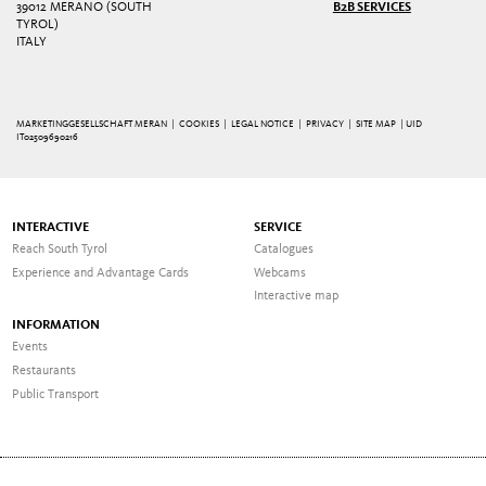
39012 MERANO (SOUTH
B2B SERVICES
TYROL)
ITALY
MARKETINGGESELLSCHAFT MERAN |
COOKIES
|
LEGAL NOTICE
|
PRIVACY
|
SITE MAP
| UID
IT02509690216
INTERACTIVE
SERVICE
Reach South Tyrol
Catalogues
Experience and Advantage Cards
Webcams
Interactive map
INFORMATION
Events
Restaurants
Public Transport