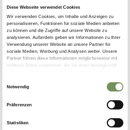
Diese Webseite verwendet Cookies
EXPERIENCE AND
Wir verwenden Cookies, um Inhalte und Anzeigen zu
ADVANTAGE CARDS IN
AIRPORT TRANSFER
SOUTH TYROL
personalisieren, Funktionen für soziale Medien anbieten
zu können und die Zugriffe auf unsere Website zu
analysieren. Außerdem geben wir Informationen zu Ihrer
Verwendung unserer Website an unsere Partner für
soziale Medien, Werbung und Analysen weiter. Unsere
Partner führen diese Informationen möglicherweise mit
weiteren Daten zusammen, die Sie ihnen bereitgestellt
haben oder die sie im Rahmen Ihrer Nutzung der Dienste
PUBLIC TRANSPORT IN
SOUTH TYROL
gesammelt haben.
Einwilligungsauswahl
Notwendig
Präferenzen
Statistiken
SÜDTIROL ALTO ADIGE