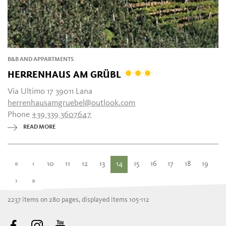
B&B AND APPARTMENTS
HERRENHAUS AM GRÜBL
Via Ultimo 17 39011 Lana
herrenhausamgruebel@outlook.com
Phone
+39 339 3607647
READ MORE
«
‹
10
11
12
13
14
15
16
17
18
19
›
»
2237 items on 280 pages, displayed items 105-112