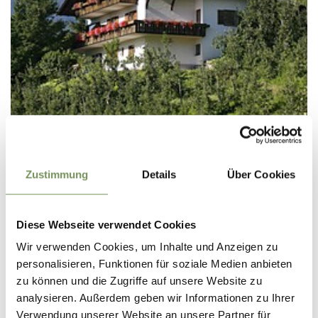
URLAUB AUF DEM BAUERNHOF
KRUMERHOF
Zustimmung
Details
Über Cookies
Via Maggiore, 3 39020 Marlengo/Marling
peter@mairhofer.org
Phone
+39 0473 447106
Diese Webseite verwendet Cookies
READ MORE
Wir verwenden Cookies, um Inhalte und Anzeigen zu
personalisieren, Funktionen für soziale Medien anbieten
zu können und die Zugriffe auf unsere Website zu
analysieren. Außerdem geben wir Informationen zu Ihrer
Verwendung unserer Website an unsere Partner für