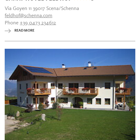
Via Goyen 11 39017 Scena/Schenna
feldhof@schenna.com
Phone
+39 0473 234612
READ MORE