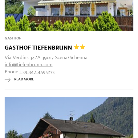
GASTHOF
GASTHOF TIEFENBRUNN
Via Verdins 34/A 39017 Scena/Schenna
info@tiefenbrunn.com
Phone
+39 347 4595233
READ MORE