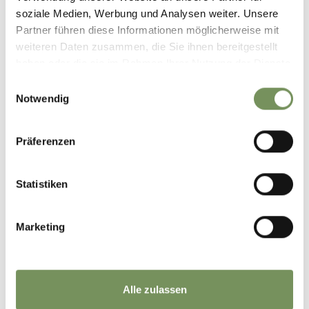
soziale Medien, Werbung und Analysen weiter. Unsere
Partner führen diese Informationen möglicherweise mit
weiteren Daten zusammen, die Sie ihnen bereitgestellt
haben oder die sie im Rahmen Ihrer Nutzung der Dienste
gesammelt haben.
Einwilligungsauswahl
Notwendig
Präferenzen
Statistiken
URLAUB AUF DEM BAUERNHOF
HOLIDAY ON A FARM RAUCHEGG
Marketing
Ulfaser Straße 51 39013 Ulfas/Moos in Passeier
info@rauchegg.it
Phone
+39 0473 649060
READ MORE
Alle zulassen