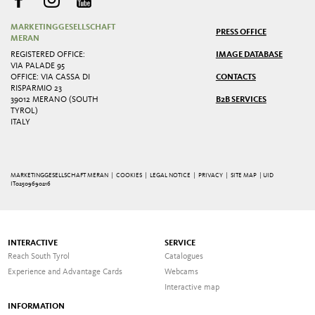
MARKETINGGESELLSCHAFT
PRESS OFFICE
MERAN
REGISTERED OFFICE:
IMAGE DATABASE
VIA PALADE 95
OFFICE: VIA CASSA DI
CONTACTS
RISPARMIO 23
39012 MERANO (SOUTH
B2B SERVICES
TYROL)
ITALY
MARKETINGGESELLSCHAFT MERAN |
COOKIES
|
LEGAL NOTICE
|
PRIVACY
|
SITE MAP
| UID
IT02509690216
INTERACTIVE
SERVICE
Reach South Tyrol
Catalogues
Experience and Advantage Cards
Webcams
Interactive map
INFORMATION