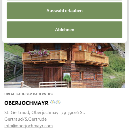
Auswahl erlauben
Ablehnen
URLAUB AUF DEM BAUERNHOF
OBERJOCHMAYR
St. Gertraud, Oberjochmayr 79 39016 St.
Gertraud/S.Gertrude
info@oberjochmayr.com