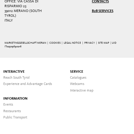
OFFICE: VIA CASSA DI
CONTACTS
RISPARMIO 23
39012 MERANO (SOUTH
B2B SERVICES
TYROL)
ITALY
MARKETINGGESELLSCHAFT MERAN |
COOKIES
|
LEGAL NOTICE
|
PRIVACY
|
SITE MAP
| UID
IT02509690216
INTERACTIVE
SERVICE
Reach South Tyrol
Catalogues
Experience and Advantage Cards
Webcams
Interactive map
INFORMATION
Events
Restaurants
Public Transport